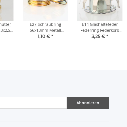
utter
E27 Schraubring
E14 Glashaltefeder
13x2,5
56x13mm Metall
Federring Federkorb
 roh
vermessingt für
Metall verzinkt
1,10 €
*
3,25 €
*
Lampenfassung
45x25mm für
Lampenfassung
Abonnieren