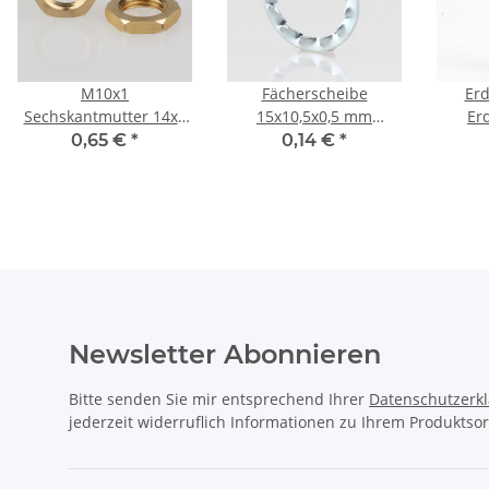
M10x1
Fächerscheibe
Er
Sechskantmutter 14x3
15x10,5x0,5 mm
Er
Metall Messing roh
verzinkt (für M10
Ringös
0,65 €
*
0,14 €
*
Gewinderohr)
M3 M
Durc
Newsletter Abonnieren
Bitte senden Sie mir entsprechend Ihrer
Datenschutzerk
jederzeit widerruflich Informationen zu Ihrem Produktsor