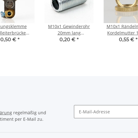
dungsklemme
M10x1 Gewinderohr
M10x1 Rändelm
dleiterbrücke
20mm lang
Kordelmutter 
e mit Erdklemme
Metall/Eisen verzinkt
mm Messing
0,50 €
*
0,20 €
*
0,55 €
*
etall 10,2 mm
für Lampen und
hgang verzinkt
Leuchtenbau
15x25x7mm
lärung
regelmäßig und
timent per E-Mail zu.
Newsletter Abonnieren