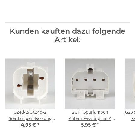
Kunden kauften dazu folgende
Artikel:
G24d-2/GX24d-2
2G11 Sparlampen
G23 
Sparlampen-Fassung
Anbau-Fassung mit 4
F
weiß 250V/2A
Stift Sockel
4,95 €
*
5,95 €
*