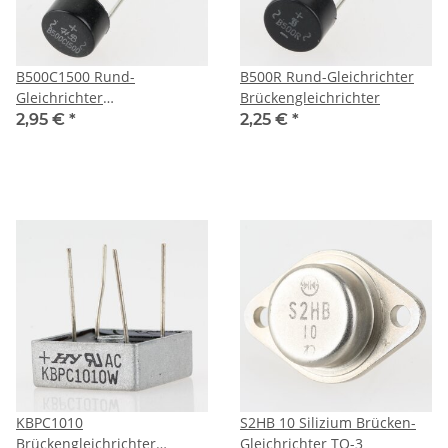
B500C1500 Rund-
B500R Rund-Gleichrichter
Gleichrichter
Brückengleichrichter
Brückengleichrichter
2,95 €
*
2,25 €
*
KBPC1010
S2HB 10 Silizium Brücken-
Brückengleichrichter
Gleichrichter TO-3