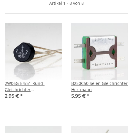
Artikel 1 - 8 von 8
2W06G-E4/51 Rund-
B250C50 Selen Gleichrichter
Gleichrichter
Herrmann
Brückengleichrichter
2,95 €
*
5,95 €
*
2A/600V