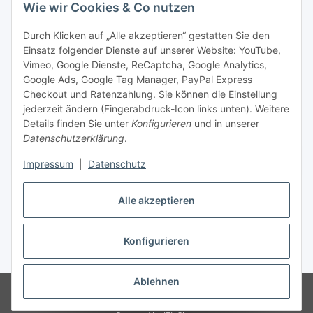
Wie wir Cookies & Co nutzen
Social Media
Durch Klicken auf „Alle akzeptieren“ gestatten Sie den
Einsatz folgender Dienste auf unserer Website: YouTube,
Unsere Dienstleistungen
Vimeo, Google Dienste, ReCaptcha, Google Analytics,
Google Ads, Google Tag Manager, PayPal Express
Lampenreparatur
Checkout und Ratenzahlung. Sie können die Einstellung
jederzeit ändern (Fingerabdruck-Icon links unten). Weitere
Lichtservice für Senioren
Details finden Sie unter
Konfigurieren
und in unserer
Datenschutzerklärung
.
Vertrag widerrufen
Impressum
|
Datenschutz
Alle akzeptieren
* Alle Preise inkl. gesetzlicher USt., ** siehe Lieferbedingungen, zzgl.
Konfigurieren
Versand
Ablehnen
© 2021 www.radiokoelsch.de
Besucherzähler: 6440108
Onlineshop für
Endkunden und Wiederverkäufer