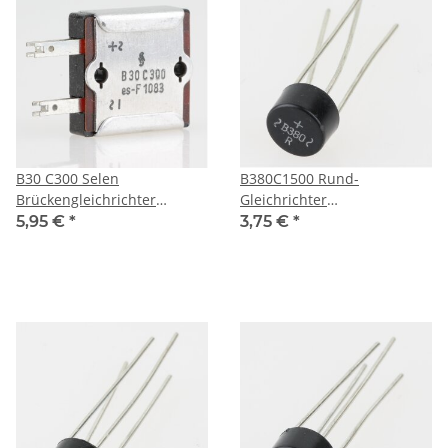
B30 C300 Selen
B380C1500 Rund-
Brückengleichrichter
Gleichrichter
Siemens
Brückengleichrichter
5,95 €
*
3,75 €
*