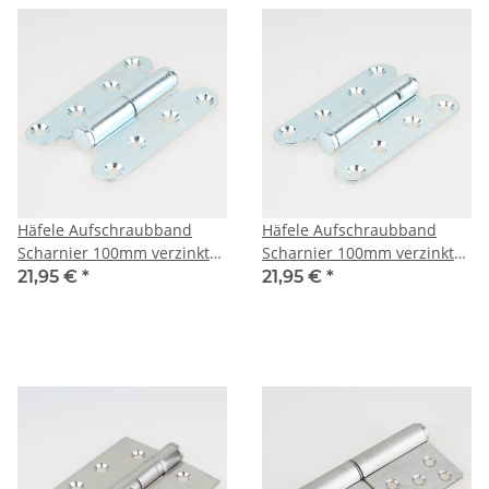
Häfele Aufschraubband
Häfele Aufschraubband
Scharnier 100mm verzinkt
Scharnier 100mm verzinkt
Anschlag links
Anschlag rechts
21,95 €
*
21,95 €
*