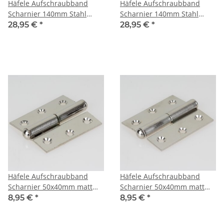
Häfele Aufschraubband
Häfele Aufschraubband
Scharnier 140mm Stahl
Scharnier 140mm Stahl
verzinkt Anschlag links
verzinkt Anschlag rechts
28,95 €
*
28,95 €
*
Häfele Aufschraubband
Häfele Aufschraubband
Scharnier 50x40mm matt
Scharnier 50x40mm matt
vernickelt Anschlag links
vernickelt Anschlag rechts
8,95 €
*
8,95 €
*