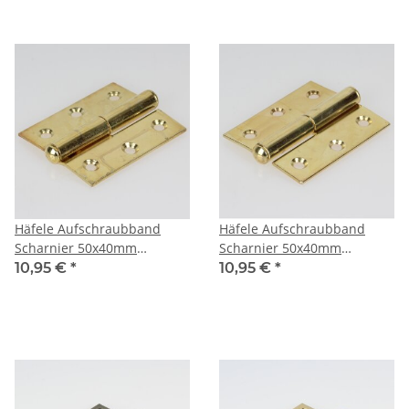
Häfele Aufschraubband
Häfele Aufschraubband
Scharnier 50x40mm
Scharnier 50x40mm
vermessingt Anschlag links
vermessingt Anschlag
10,95 €
*
10,95 €
*
rechts