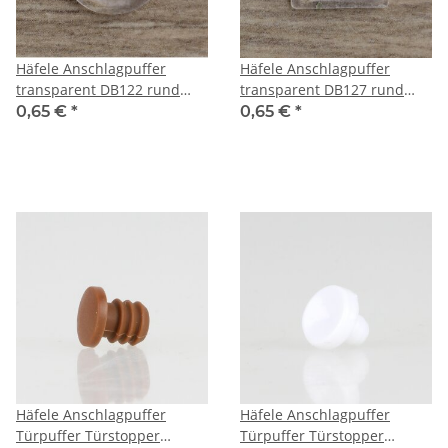
Häfele Anschlagpuffer
Häfele Anschlagpuffer
transparent DB122 rund
transparent DB127 rund
12,7x1,8mm zum Kleben
12,7x12,7mm zum Kleben
0,65 €
*
0,65 €
*
Häfele Anschlagpuffer
Häfele Anschlagpuffer
Türpuffer Türstopper
Türpuffer Türstopper