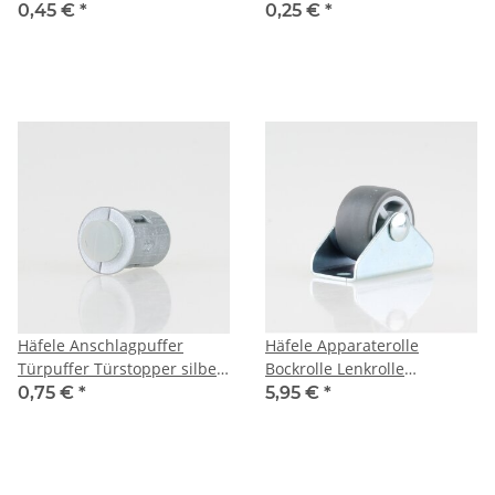
Kunststoff braun zum
Kunststoff weiß zum
0,45 €
*
0,25 €
*
Eindrücken in 6mm
Eindrücken in 5mm
Bohrloch
Bohrungen
Häfele Anschlagpuffer
Häfele Apparaterolle
Türpuffer Türstopper silber
Bockrolle Lenkrolle
für Türen Schränke
Möbelrolle mit weicher
0,75 €
*
5,95 €
*
Schubladen zum
Gummi Lauffläche 25mm
Eindrücken in 8mm
Bohrungen