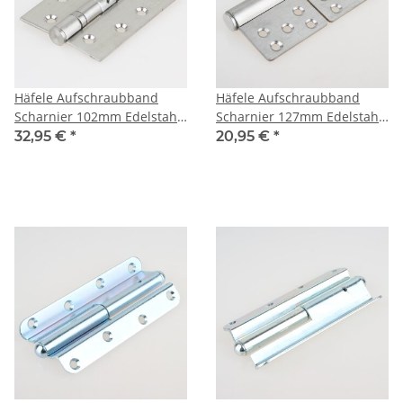
Häfele Aufschraubband
Häfele Aufschraubband
Scharnier 102mm Edelstahl
Scharnier 127mm Edelstahl
matt Anschlag links rechts
matt Anschlag links rechts
32,95 €
*
20,95 €
*