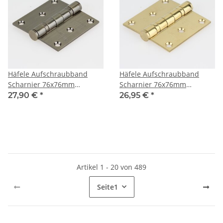
Häfele Aufschraubband
Häfele Aufschraubband
Scharnier 76x76mm
Scharnier 76x76mm
Edelstahl brüniert Anschlag
Edelstahl messingfarben
27,90 €
*
26,95 €
*
links rechts
Anschlag links rechts
Artikel 1 - 20 von 489
Seite
1