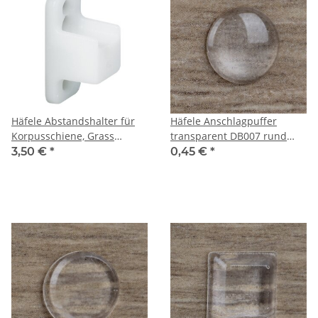
Häfele Abstandshalter für
Häfele Anschlagpuffer
Korpusschiene, Grass
transparent DB007 rund
Unigrass 6195 Kunststoff
8x1,6mm zum Kleben
3,50 €
*
0,45 €
*
weiß