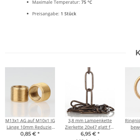
Maximale Temperatur:
75 °C
Preisangabe:
1 Stück
K
M13x1 AG auf M10x1 IG
3,8 mm Lampenkette
Ringni
Länge 10mm Reduzier
Zierkette 20x47 glatt für
bewe
Gewinde-Adapter
schwere Leuchten antik
ru
0,85 €
*
6,95 €
*