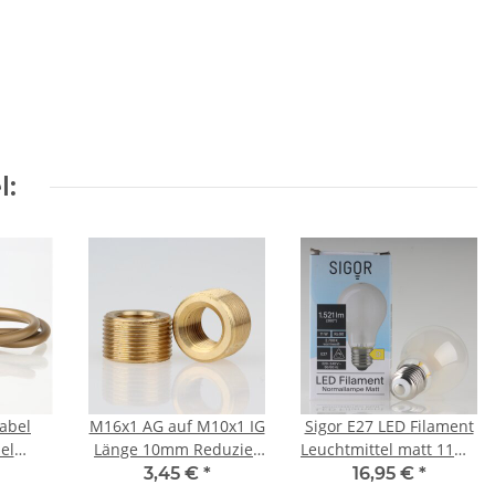
l:
abel
M16x1 AG auf M10x1 IG
Sigor E27 LED Filament
el
Länge 10mm Reduzier
Leuchtmittel matt 11W=
dkabel
Gewinde-Adapter
(100W) 220-240V 1521
3,45 €
*
16,95 €
*