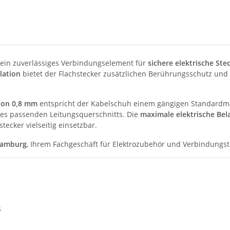
 ein zuverlässiges Verbindungselement für
sichere elektrische St
lation
bietet der Flachstecker zusätzlichen Berührungsschutz und e
von 0,8 mm
entspricht der Kabelschuh einem gängigen Standardm
des passenden Leitungsquerschnitts. Die
maximale elektrische Bel
ecker vielseitig einsetzbar.
Hamburg
, Ihrem Fachgeschäft für Elektrozubehör und Verbindungst
s