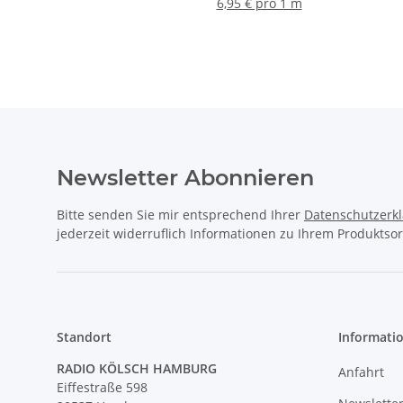
Messing
fume
Auß
6,95 € pro 1 m
L
L
Newsletter Abonnieren
Bitte senden Sie mir entsprechend Ihrer
Datenschutzerk
jederzeit widerruflich Informationen zu Ihrem Produktsor
Standort
Informati
RADIO KÖLSCH HAMBURG
Anfahrt
Eiffestraße 598