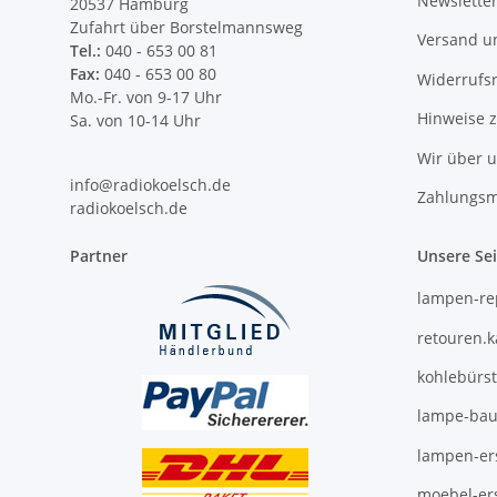
Newslette
20537 Hamburg
Zufahrt über Borstelmannsweg
Versand u
Tel.:
040 - 653 00 81
Fax:
040 - 653 00 80
Widerrufs
Mo.-Fr. von 9-17 Uhr
Hinweise 
Sa. von 10-14 Uhr
Wir über 
info@radiokoelsch.de
Zahlungsm
radiokoelsch.de
Partner
Unsere Se
lampen-re
retouren.
kohlebürs
lampe-bau
lampen-ers
moebel-ers