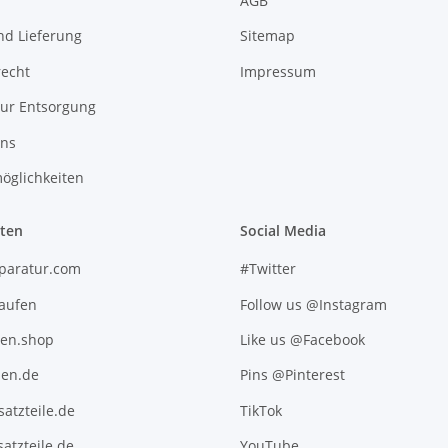
r
AGB
nd Lieferung
Sitemap
recht
Impressum
zur Entsorgung
uns
öglichkeiten
iten
Social Media
paratur.com
#Twitter
kaufen
Follow us @Instagram
ten.shop
Like us @Facebook
en.de
Pins @Pinterest
atzteile.de
TikTok
atzteile.de
YouTube