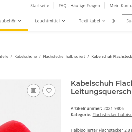
Startseite
FAQ - Häufige Fragen
Mein Kont
zubehör
Leuchtmittel
Textilkabel
Möbel-
teile
Kabelschuhe
Flachstecker halbisoliert
Kabelschuh Flachsteck
Kabelschuh Flac
Leitungsquerschn
Artikelnummer:
2021-9806
Kategorie:
Flachstecker halbiso
Halbisolierter Flachstecker 2,8