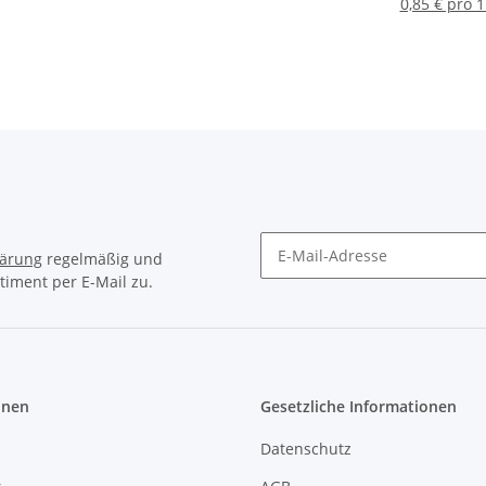
engewinde für
Stellring und 10mm
gold 2-adri
0,85 € pro 
ampen und
Pendelrohr
2x0,75mm² H03
euchtenbau
lärung
regelmäßig und
timent per E-Mail zu.
Newsletter Abonnieren
onen
Gesetzliche Informationen
Datenschutz