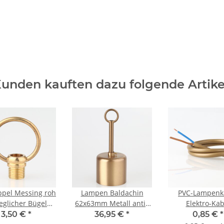
unden kauften dazu folgende Artike
ppel Messing roh
Lampen Baldachin
PVC-Lampenk
glicher Bügel
62x63mm Metall antik
Elektro-Kab
nd mit M10x1
fume Zylinderform mit
Stromkabel Run
3,50 €
*
36,95 €
*
0,85 €
*