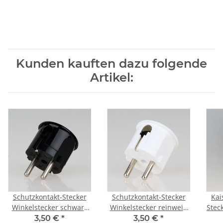
Kunden kauften dazu folgende
Artikel:
Schutzkontakt-Stecker
Schutzkontakt-Stecker
Kai
Winkelstecker schwarz
Winkelstecker reinweiß
Stec
Bakelit Optik 250V/16A
250V/16A
fa
3,50 €
*
3,50 €
*