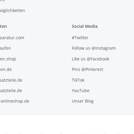
öglichkeiten
iten
Social Media
paratur.com
#Twitter
kaufen
Follow us @Instagram
ten.shop
Like us @Facebook
en.de
Pins @Pinterest
atzteile.de
TikTok
atzteile.de
YouTube
l-onlineshop.de
Unser Blog