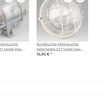
ellerleuchte
Rundleuchte Kellerleuchte
27 Sockel max.
Kellerlampe E27 Sockel max.
100W IP44
16,95 €
*