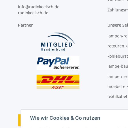
info@radiokoelsch.de
Zahlungsm
radiokoelsch.de
Partner
Unsere Se
lampen-re
retouren.
kohlebürs
lampe-bau
lampen-ers
moebel-ers
textilkabe
Wie wir Cookies & Co nutzen
Vertrag widerrufen