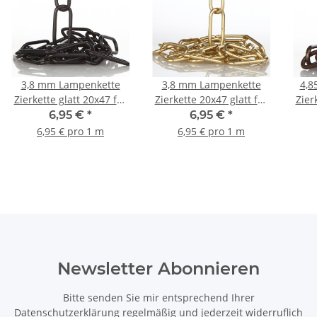
3,8 mm Lampenkette
3,8 mm Lampenkette
4,8
Zierkette glatt 20x47 für
Zierkette 20x47 glatt für
Zier
schwere Leuchten
schwere Leuchten
schw
6,95 €
*
6,95 €
*
schwarz lackiert
vermessingt
6,95 € pro 1 m
6,95 € pro 1 m
Newsletter Abonnieren
Bitte senden Sie mir entsprechend Ihrer
Datenschutzerklärung
regelmäßig und jederzeit widerruflich