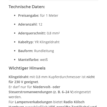
Technische Daten:
Preisangabe:
für 1 Meter
Aderanzahl:
12
Aderquerschnitt:
0,8 mm²
Kabeltyp:
YR Klingeldraht
Bauform:
Rundleitung
Mantelfarbe:
weiß
Wichtiger Hinweis
Klingeldraht
mit 0,8 mm Kupferdurchmesser ist
nicht
für 230 V geeignet
.
Er darf nur für
Niedervolt- oder
Steuerstromanwendungen (z. B. 6–24 V)
eingesetzt
werden.
Für
Lampenverkabelungen
bietet
Radio Kölsch
Hamburg
ausschließlich
VDE-geprüfte Textilkabel und