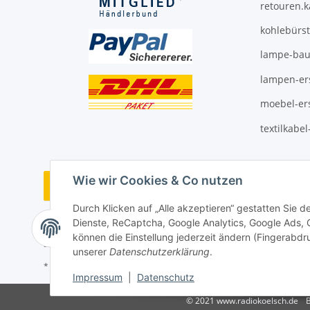
retouren.
kohlebürs
lampe-bau
lampen-ers
moebel-ers
textilkabe
Wie wir Cookies & Co nutzen
Vertrag widerrufen
Durch Klicken auf „Alle akzeptieren“ gestatten Sie 
Dienste, ReCaptcha, Google Analytics, Google Ads,
können die Einstellung jederzeit ändern (Fingerabdru
unserer
Datenschutzerklärung
.
* Alle Preise inkl. gesetzlicher USt., ** siehe Lieferbedingungen, zzgl
Impressum
|
Datenschutz
© 2021 www.radiokoelsch.de
B