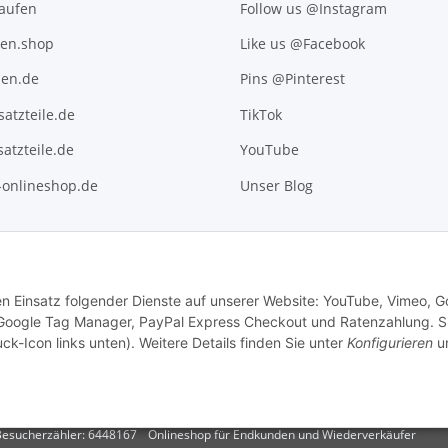
kaufen
Follow us @Instagram
ten.shop
Like us @Facebook
en.de
Pins @Pinterest
atzteile.de
TikTok
atzteile.de
YouTube
l-onlineshop.de
Unser Blog
den Einsatz folgender Dienste auf unserer Website: YouTube, Vimeo, G
 Google Tag Manager, PayPal Express Checkout und Ratenzahlung. S
ck-Icon links unten). Weitere Details finden Sie unter
Konfigurieren
un
.
Versand
esucherzähler: 6448167
Onlineshop für Endkunden und Wiederverkäufer