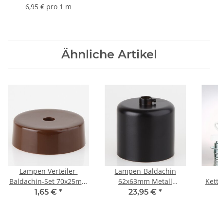
vernickelt
und E27 Fassungen
Le
6,95 € pro 1 m
geeignet
Ähnliche Artikel
Lampen Verteiler-
Lampen-Baldachin
Baldachin-Set 70x25mm
62x63mm Metall
Ket
braun Dreilochscheibe
schwarz lackiert
1,65 €
*
23,95 €
*
und
Zylinderform mit
B
Befestigungsschraube
Stellring für 10mm