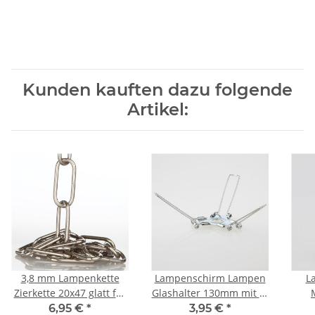
Kunden kauften dazu folgende
Artikel:
3,8 mm Lampenkette
Lampenschirm Lampen
L
Zierkette 20x47 glatt für
Glashalter 130mm mit 3-
schwere Leuchten
fach Feder für alle E14
6,95 €
*
3,95 €
*