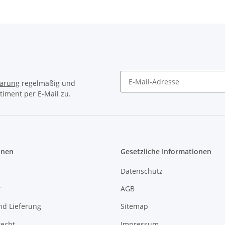
vernickelt
lärung
regelmäßig und
timent per E-Mail zu.
Newsletter Abonnieren
onen
Gesetzliche Informationen
Datenschutz
r
AGB
nd Lieferung
Sitemap
recht
Impressum