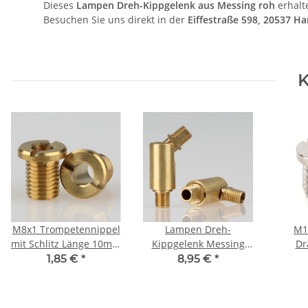
Dieses
Lampen Dreh-Kippgelenk aus Messing roh
erhalt
Besuchen Sie uns direkt in der
Eiffestraße 598, 20537
K
M8x1 Trompetennippel
Lampen Dreh-
M1
mit Schlitz Länge 10mm
Kippgelenk Messing
Dr
Messing ohne
roh M8x1 AG auf M8x1
1
1,85 €
*
8,95 €
*
Profil/Verdrehschutz
AG 13x44mm
D
Befe
1,5x