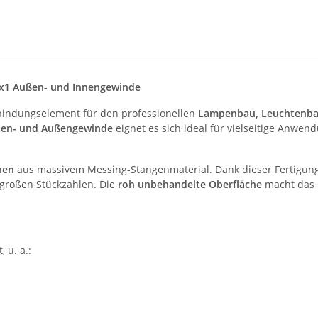
x1 Außen- und Innengewinde
rbindungselement für den professionellen
Lampenbau, Leuchtenba
nen- und Außengewinde
eignet es sich ideal für vielseitige Anwe
nen
aus massivem Messing-Stangenmaterial. Dank dieser Fertigu
 großen Stückzahlen. Die
roh unbehandelte Oberfläche
macht das G
n
 u. a.: