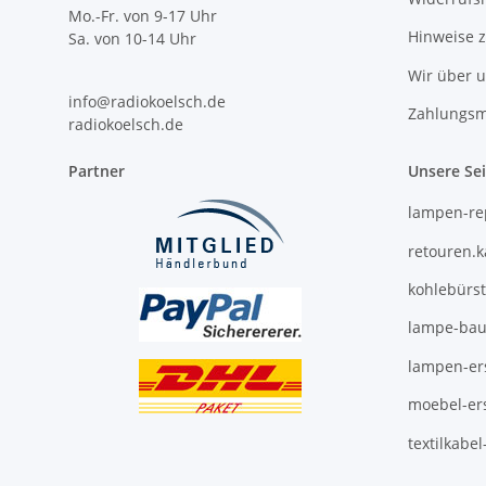
Mo.-Fr. von 9-17 Uhr
Hinweise 
Sa. von 10-14 Uhr
Wir über 
info@radiokoelsch.de
Zahlungsm
radiokoelsch.de
Partner
Unsere Se
lampen-re
retouren.
kohlebürs
lampe-bau
lampen-ers
moebel-ers
textilkabe