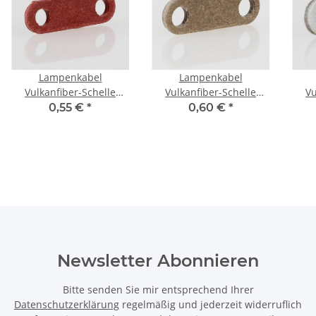
Lampenkabel
Lampenkabel
Vulkanfiber-Schelle
Vulkanfiber-Schelle
Vu
Zugentlastung flach
Zugentlastung flach
Zug
0,55 €
*
0,60 €
*
21x6x1,5mm
23x7x2mm
Newsletter Abonnieren
Bitte senden Sie mir entsprechend Ihrer
Datenschutzerklärung
regelmäßig und jederzeit widerruflich