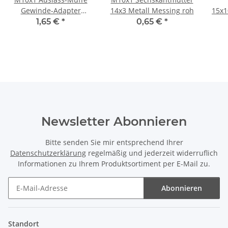
Gewinde-Adapter
14x3 Metall Messing roh
15x1
12x15mm Messing 2
(fü
1,65 €
*
0,65 €
*
Auslässe
Newsletter Abonnieren
Bitte senden Sie mir entsprechend Ihrer
Datenschutzerklärung
regelmäßig und jederzeit widerruflich
Informationen zu Ihrem Produktsortiment per E-Mail zu.
Abonnieren
Newsletter Abonnieren
Standort