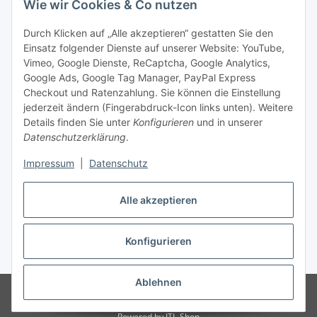
Wie wir Cookies & Co nutzen
Social Media
Durch Klicken auf „Alle akzeptieren“ gestatten Sie den
Einsatz folgender Dienste auf unserer Website: YouTube,
Unsere Dienstleistungen
Vimeo, Google Dienste, ReCaptcha, Google Analytics,
Google Ads, Google Tag Manager, PayPal Express
Lampenreparatur
Checkout und Ratenzahlung. Sie können die Einstellung
jederzeit ändern (Fingerabdruck-Icon links unten). Weitere
Lichtservice für Senioren
Details finden Sie unter
Konfigurieren
und in unserer
Datenschutzerklärung
.
Vertrag widerrufen
Impressum
|
Datenschutz
Alle akzeptieren
* Alle Preise inkl. gesetzlicher USt., ** siehe Lieferbedingungen, zzgl.
Konfigurieren
Versand
Ablehnen
© 2021 www.radiokoelsch.de
Besucherzähler: 6429551
Onlineshop für
Endkunden und Wiederverkäufer
Powered by
JTL-Shop