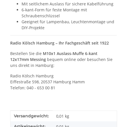
Mit seitlichem Auslass für sichere Kabelführung
6-kant-Form für feste Montage mit
Schraubenschlüssel
Geeignet für Lampenbau, Leuchtenmontage und
DIY-Projekte
Radio Kölsch Hamburg – Ihr Fachgeschäft seit 1922
Bestellen Sie die
M10x1 Auslass-Muffe 6-kant
12x17mm Messing
bequem online oder besuchen Sie
uns direkt in Hamburg:
Radio Kölsch Hamburg
Eiffestraße 598, 20537 Hamburg Hamm
Telefon: 040 - 653 00 81
Produkteigenschaft
Wert
Versandgewicht:
0,01 kg
Artikelgewicht:
0,01
kg