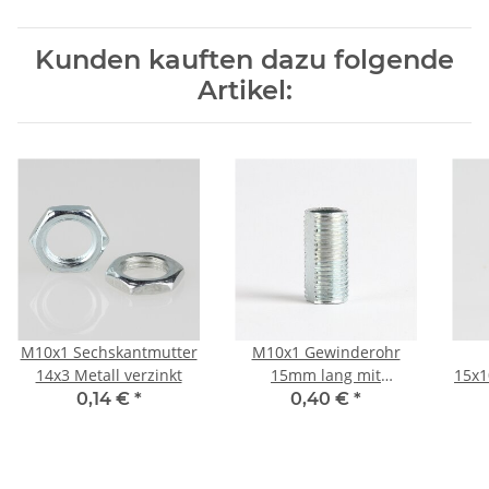
Kunden kauften dazu folgende
Artikel:
M10x1 Sechskantmutter
M10x1 Gewinderohr
14x3 Metall verzinkt
15mm lang mit
15x1
Profil/Verdrehschutz
(fü
0,14 €
*
0,40 €
*
Metall verzinkt für
Lampen und
Leuchtenbau