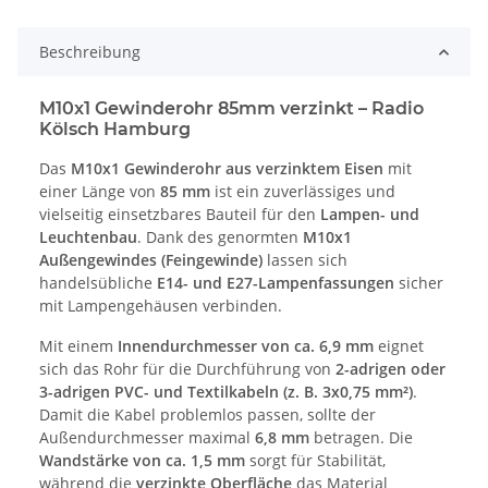
Beschreibung
M10x1 Gewinderohr 85mm verzinkt – Radio
Kölsch Hamburg
Das
M10x1 Gewinderohr aus verzinktem Eisen
mit
einer Länge von
85 mm
ist ein zuverlässiges und
vielseitig einsetzbares Bauteil für den
Lampen- und
Leuchtenbau
. Dank des genormten
M10x1
Außengewindes (Feingewinde)
lassen sich
handelsübliche
E14- und E27-Lampenfassungen
sicher
mit Lampengehäusen verbinden.
Mit einem
Innendurchmesser von ca. 6,9 mm
eignet
sich das Rohr für die Durchführung von
2-adrigen oder
3-adrigen PVC- und Textilkabeln (z. B. 3x0,75 mm²)
.
Damit die Kabel problemlos passen, sollte der
Außendurchmesser maximal
6,8 mm
betragen. Die
Wandstärke von ca. 1,5 mm
sorgt für Stabilität,
während die
verzinkte Oberfläche
das Material