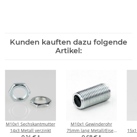
Kunden kauften dazu folgende
Artikel:
M10x1 Sechskantmutter
M10x1 Gewinderohr
14x3 Metall verzinkt
75mm lang Metall/Eisen
15x1
verzinkt für Lampen und
(fü