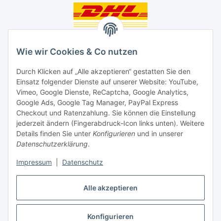
Unsere Seiten
Wie wir Cookies & Co nutzen
Social Media
Durch Klicken auf „Alle akzeptieren“ gestatten Sie den
Einsatz folgender Dienste auf unserer Website: YouTube,
Unsere Dienstleistungen
Vimeo, Google Dienste, ReCaptcha, Google Analytics,
Google Ads, Google Tag Manager, PayPal Express
Lampenreparatur
Checkout und Ratenzahlung. Sie können die Einstellung
jederzeit ändern (Fingerabdruck-Icon links unten). Weitere
Lichtservice für Senioren
Details finden Sie unter
Konfigurieren
und in unserer
Datenschutzerklärung
.
Vertrag widerrufen
Impressum
|
Datenschutz
Alle akzeptieren
* Alle Preise inkl. gesetzlicher USt., ** siehe Lieferbedingungen, zzgl.
Konfigurieren