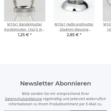
M10x1 Rändelmutter
M10x1 Halbrundmutter
M10x
Kordelmutter 13x2,5 mm
20x4mm Messing
14
verchromt
verchromt
1,25 €
*
2,85 €
*
Newsletter Abonnieren
Bitte senden Sie mir entsprechend Ihrer
Datenschutzerklärung
regelmäßig und jederzeit widerruflich
Informationen zu Ihrem Produktsortiment per E-Mail zu.