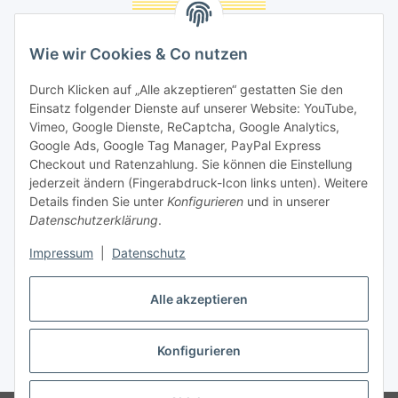
Unsere Seiten
Wie wir Cookies & Co nutzen
Social Media
Durch Klicken auf „Alle akzeptieren“ gestatten Sie den
Einsatz folgender Dienste auf unserer Website: YouTube,
Unsere Dienstleistungen
Vimeo, Google Dienste, ReCaptcha, Google Analytics,
Google Ads, Google Tag Manager, PayPal Express
Lampenreparatur
Checkout und Ratenzahlung. Sie können die Einstellung
jederzeit ändern (Fingerabdruck-Icon links unten). Weitere
Lichtservice für Senioren
Details finden Sie unter
Konfigurieren
und in unserer
Datenschutzerklärung
.
Vertrag widerrufen
Impressum
|
Datenschutz
Alle akzeptieren
* Alle Preise inkl. gesetzlicher USt., ** siehe Lieferbedingungen, zzgl.
Konfigurieren
Versand