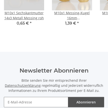
M10x1 Sechskantmutter
M10x1 Messing-Kugel
M10
14x3 Metall Messing roh
16mm
Außendurchmesser mit
Auß
0,65 €
*
1,39 €
*
Sackgewinde
Newsletter Abonnieren
Bitte senden Sie mir entsprechend Ihrer
Datenschutzerklärung
regelmäßig und jederzeit widerruflich
Informationen zu Ihrem Produktsortiment per E-Mail zu.
Abonnieren