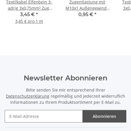
Textilkabel Elfenbein 3-
Zugentlastung mit
Text
adrig 3x0,75mm² Zug-
M10x1 Außengewinde
3x0
Pendelleitung S03RT-F
für Kabel 13x19mm
3,45 €
*
0,95 €
*
3G0,75
Kunststoff schwarz
3,45 € pro 1 m
Newsletter Abonnieren
Bitte senden Sie mir entsprechend Ihrer
Datenschutzerklärung
regelmäßig und jederzeit widerruflich
Informationen zu Ihrem Produktsortiment per E-Mail zu.
Abonnieren
Newsletter Abonnieren