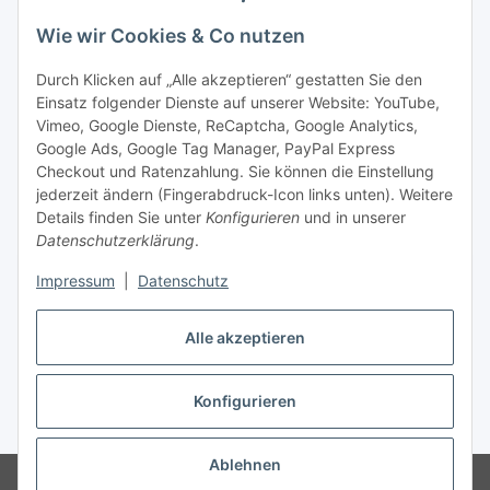
Unsere Seiten
Wie wir Cookies & Co nutzen
Social Media
Durch Klicken auf „Alle akzeptieren“ gestatten Sie den
Einsatz folgender Dienste auf unserer Website: YouTube,
Vimeo, Google Dienste, ReCaptcha, Google Analytics,
Unsere Dienstleistungen
Google Ads, Google Tag Manager, PayPal Express
Lampenreparatur
Checkout und Ratenzahlung. Sie können die Einstellung
jederzeit ändern (Fingerabdruck-Icon links unten). Weitere
Lichtservice für Senioren
Details finden Sie unter
Konfigurieren
und in unserer
Datenschutzerklärung
.
Vertrag widerrufen
Impressum
|
Datenschutz
Alle akzeptieren
Konfigurieren
* Alle Preise inkl. gesetzlicher USt., ** siehe Lieferbedingungen, zzgl.
Versand
Ablehnen
© 2021 www.radiokoelsch.de
Besucherzähler: 6442084
Onlineshop für