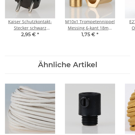
Kaiser Schutzkontakt-
M10x1 Trompetennippel
E2
Stecker schwarz
Messing 6-kant 18mm
O
250V/16A Bakelit Optik
lang 12x20mm ohne
Gla
2,95 €
*
1,75 €
*
Profil/Verdrehschutz
Ähnliche Artikel