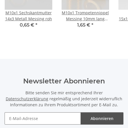
M10x1 Sechskantmutter
M10x1 Trompetennippel
14x3 Metall Messing roh
Messing 10mm lang
15x1
12x12mm mit
(fü
0,65 €
*
1,65 €
*
Profil/Verdrehschutz
Newsletter Abonnieren
Bitte senden Sie mir entsprechend Ihrer
Datenschutzerklärung
regelmäßig und jederzeit widerruflich
Informationen zu Ihrem Produktsortiment per E-Mail zu.
Abonnieren
Newsletter Abonnieren