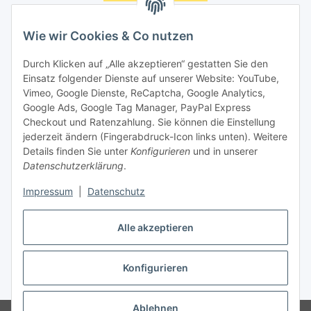
Unsere Seiten
Wie wir Cookies & Co nutzen
Social Media
Durch Klicken auf „Alle akzeptieren“ gestatten Sie den
Einsatz folgender Dienste auf unserer Website: YouTube,
Unsere Dienstleistungen
Vimeo, Google Dienste, ReCaptcha, Google Analytics,
Google Ads, Google Tag Manager, PayPal Express
Lampenreparatur
Checkout und Ratenzahlung. Sie können die Einstellung
jederzeit ändern (Fingerabdruck-Icon links unten). Weitere
Lichtservice für Senioren
Details finden Sie unter
Konfigurieren
und in unserer
Datenschutzerklärung
.
Vertrag widerrufen
Impressum
|
Datenschutz
Alle akzeptieren
* Alle Preise inkl. gesetzlicher USt., ** siehe Lieferbedingungen, zzgl.
Konfigurieren
Versand
Ablehnen