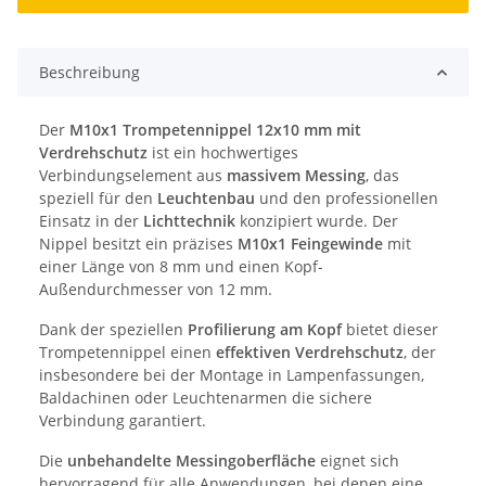
Beschreibung
Der
M10x1 Trompetennippel 12x10 mm mit
Verdrehschutz
ist ein hochwertiges
Verbindungselement aus
massivem Messing
, das
speziell für den
Leuchtenbau
und den professionellen
Einsatz in der
Lichttechnik
konzipiert wurde. Der
Nippel besitzt ein präzises
M10x1 Feingewinde
mit
einer Länge von 8 mm und einen Kopf-
Außendurchmesser von 12 mm.
Dank der speziellen
Profilierung am Kopf
bietet dieser
Trompetennippel einen
effektiven Verdrehschutz
, der
insbesondere bei der Montage in Lampenfassungen,
Baldachinen oder Leuchtenarmen die sichere
Verbindung garantiert.
Die
unbehandelte Messingoberfläche
eignet sich
hervorragend für alle Anwendungen, bei denen eine