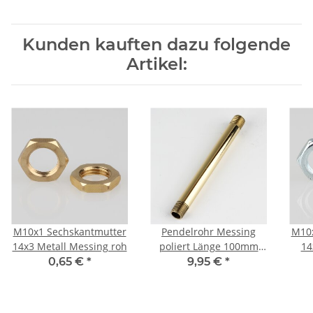
Kunden kauften dazu folgende
Artikel:
M10x1 Sechskantmutter
Pendelrohr Messing
M10x
14x3 Metall Messing roh
poliert Länge 100mm
14
M10x1 Außengewinde
0,65 €
*
9,95 €
*
beidseitig