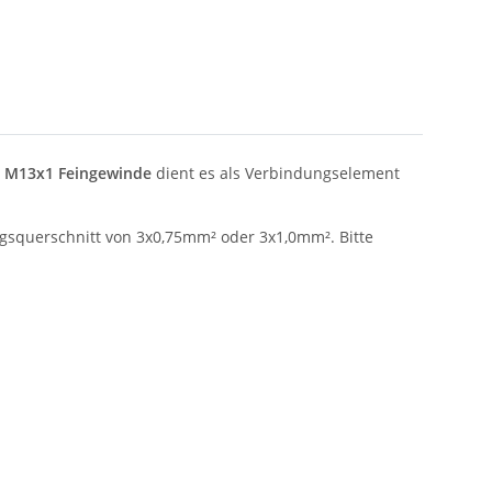
m
M13x1 Feingewinde
dient es als Verbindungselement
gsquerschnitt von 3x0,75mm² oder 3x1,0mm². Bitte