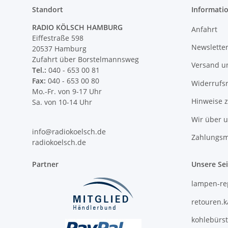
Standort
Informati
RADIO KÖLSCH HAMBURG
Anfahrt
Eiffestraße 598
Newslette
20537 Hamburg
Zufahrt über Borstelmannsweg
Versand u
Tel.:
040 - 653 00 81
Fax:
040 - 653 00 80
Widerrufs
Mo.-Fr. von 9-17 Uhr
Hinweise 
Sa. von 10-14 Uhr
Wir über 
info@radiokoelsch.de
Zahlungsm
radiokoelsch.de
Partner
Unsere Se
lampen-re
retouren.
kohlebürs