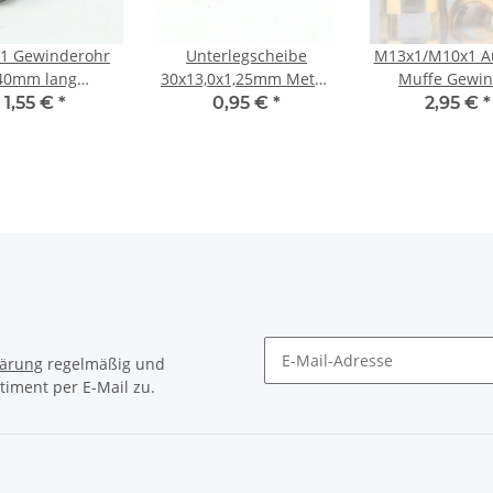
1 Gewinderohr
Unterlegscheibe
M13x1/M10x1 Au
40mm lang
30x13,0x1,25mm Metall
Muffe Gewin
l/Eisen verzinkt
verzinkt (für M13
Adapter 17x
1,55 €
*
0,95 €
*
2,95 €
*
r Lampen und
Gewinderohr)
Messing 2 Aus
euchtenbau
lärung
regelmäßig und
timent per E-Mail zu.
Newsletter Abonnieren