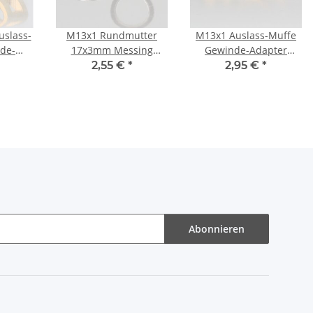
slass-
M13x1 Rundmutter
M13x1 Auslass-Muffe
de-
17x3mm Messing
Gewinde-Adapter
18mm
vernickelt
17x18mm Messing 2
2,55 €
*
2,95 €
*
lässe
Auslässe
Abonnieren