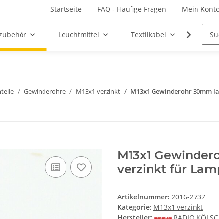
Startseite
FAQ - Häufige Fragen
Mein Kont
zubehör
Leuchtmittel
Textilkabel
Möbel-
teile
Gewinderohre
M13x1 verzinkt
M13x1 Gewinderohr 30mm lan
M13x1 Gewindero
verzinkt für La
Artikelnummer:
2016-2737
Kategorie:
M13x1 verzinkt
Hersteller:
RADIO KÖLS