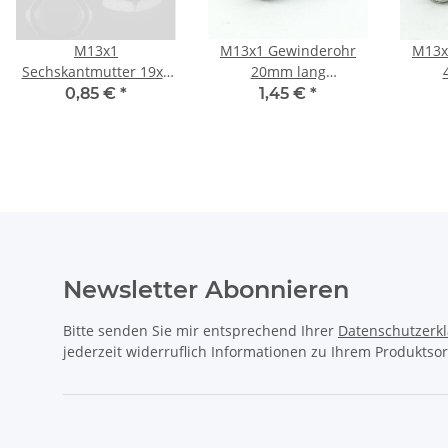
M13x1
M13x1 Gewinderohr
M13x
Sechskantmutter 19x5
20mm lang
Metall verzinkt
Metall/Eisen verzinkt
Metal
0,85 €
*
1,45 €
*
für Lampen und
fü
Leuchtenbau
L
Newsletter Abonnieren
Bitte senden Sie mir entsprechend Ihrer
Datenschutzerk
jederzeit widerruflich Informationen zu Ihrem Produktsor