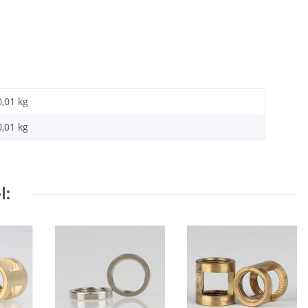
0,01 kg
0,01
kg
l: