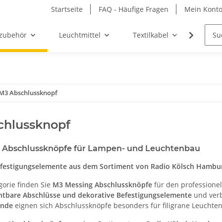
Startseite
FAQ - Häufige Fragen
Mein Kont
zubehör
Leuchtmittel
Textilkabel
Möbel-
M3 Abschlussknopf
chlussknopf
 Abschlussknöpfe für Lampen- und Leuchtenbau
efestigungselemente aus dem Sortiment von Radio Kölsch Hambu
gorie finden Sie
M3 Messing Abschlussknöpfe
für den professione
htbare Abschlüsse und dekorative Befestigungselemente
und verb
inde
eignen sich Abschlussknöpfe besonders für filigrane Leuchten