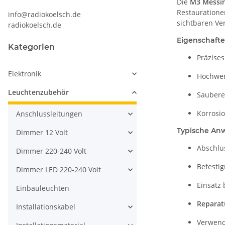
Die
M3 Messin
Restauratione
info@radiokoelsch.de
sichtbaren V
radiokoelsch.de
Eigenschaft
Kategorien
Präzise
Elektronik
Hochwer
Leuchtenzubehör
Saubere
Korrosi
Anschlussleitungen
Typische An
Dimmer 12 Volt
Abschlu
Dimmer 220-240 Volt
Befesti
Dimmer LED 220-240 Volt
Einsatz 
Einbauleuchten
Reparat
Installationskabel
Verwen