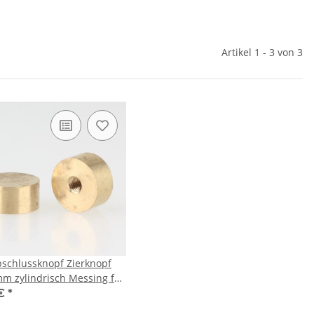
Artikel 1 - 3 von 3
schlussknopf Zierknopf
m zylindrisch Messing für
en und Leuchtenbau
 €
*