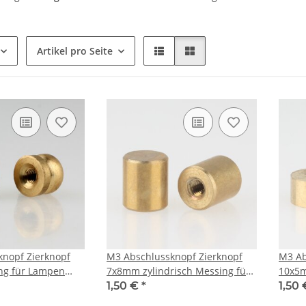
Artikel pro Seite
nopf Zierknopf
M3 Abschlussknopf Zierknopf
M3 Ab
g für Lampen
7x8mm zylindrisch Messing für
10x5m
bau
Lampen und Leuchtenbau
Lamp
1,50 €
*
1,50