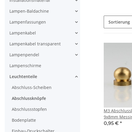
Installationsmaterial
Lampen-Baldachine
Lampenfassungen
Sortierung
Lampenkabel
Lampenkabel transparent
Lampenpendel
Lampenschirme
Leuchtenteile
Abschluss-Scheiben
Abschlussknöpfe
Abschlussstopfen
M3 Abschlussk
9x8mm Messin
Bodenplatte
und Leuchten
0,95 €
*
Einbau-Druckschalter