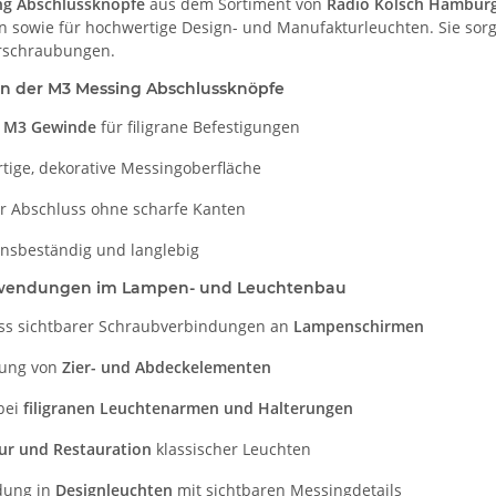
g Abschlussknöpfe
aus dem Sortiment von
Radio Kölsch Hambur
n sowie für hochwertige Design- und Manufakturleuchten. Sie sorg
erschraubungen.
en der M3 Messing Abschlussknöpfe
s
M3 Gewinde
für filigrane Befestigungen
tige, dekorative Messingoberfläche
r Abschluss ohne scharfe Kanten
onsbeständig und langlebig
wendungen im Lampen- und Leuchtenbau
ss sichtbarer Schraubverbindungen an
Lampenschirmen
gung von
Zier- und Abdeckelementen
bei
filigranen Leuchtenarmen und Halterungen
ur und Restauration
klassischer Leuchten
dung in
Designleuchten
mit sichtbaren Messingdetails