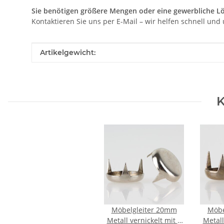
Sie benötigen größere Mengen oder eine gewerbliche L
Kontaktieren Sie uns per E-Mail – wir helfen schnell un
Produkteigenschaft
Wert
Artikelgewicht:
K
Möbelgleiter 20mm
Möbe
Metall vernickelt mit 3
Metall