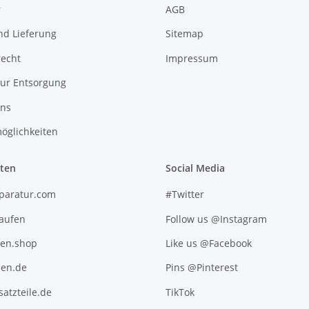
r
AGB
nd Lieferung
Sitemap
recht
Impressum
zur Entsorgung
uns
öglichkeiten
iten
Social Media
paratur.com
#Twitter
kaufen
Follow us @Instagram
ten.shop
Like us @Facebook
en.de
Pins @Pinterest
atzteile.de
TikTok