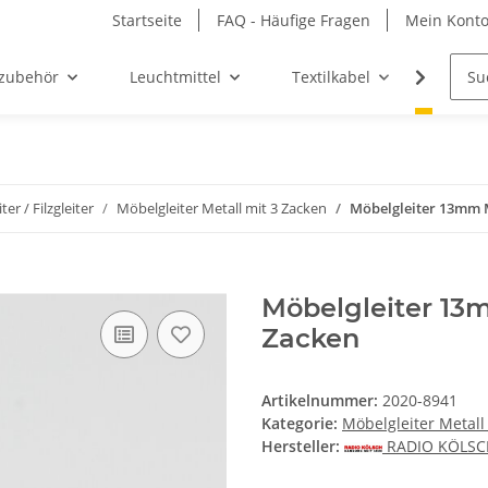
Startseite
FAQ - Häufige Fragen
Mein Kont
zubehör
Leuchtmittel
Textilkabel
Möbel-
er / Filzgleiter
Möbelgleiter Metall mit 3 Zacken
Möbelgleiter 13mm M
Möbelgleiter 13m
Zacken
Artikelnummer:
2020-8941
Kategorie:
Möbelgleiter Metall
Hersteller:
RADIO KÖLS