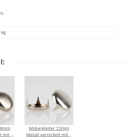
en.
kg
l:
 18mm
Möbelgleiter 22mm
t mit 3
Metall vernickelt mit 3