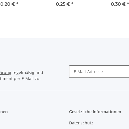
Zacken
Zacken
Zacken
0,20 €
*
0,25 €
*
0,30 €
*
lärung
regelmäßig und
timent per E-Mail zu.
Newsletter Abonnieren
onen
Gesetzliche Informationen
Datenschutz