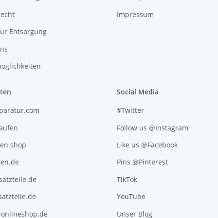
recht
Impressum
zur Entsorgung
uns
öglichkeiten
iten
Social Media
paratur.com
#Twitter
kaufen
Follow us @Instagram
ten.shop
Like us @Facebook
en.de
Pins @Pinterest
atzteile.de
TikTok
atzteile.de
YouTube
l-onlineshop.de
Unser Blog