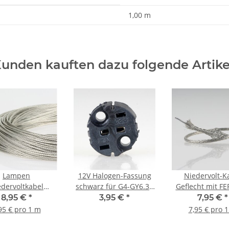
1,00 m
unden kauften dazu folgende Artike
Lampen
12V Halogen-Fassung
Niedervolt-K
edervoltkabel
schwarz für G4-GY6.35
Geflecht mit FE
ervolt 1,5mm²
Leuchtmittel ohne
2-adrig 2x0,
8,95 €
*
3,95 €
*
7,95 €
*
geflechtleitung
Kabel mit
Leuchten Lampe
95 € pro 1 m
7,95 € pro 
/24V verzinnt
Steckkontakten