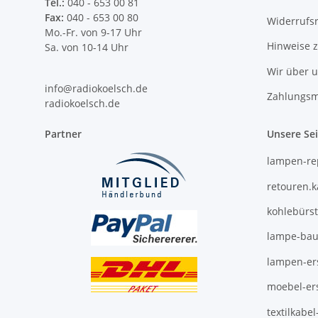
Tel.:
040 - 653 00 81
Fax:
040 - 653 00 80
Widerrufs
Mo.-Fr. von 9-17 Uhr
Hinweise 
Sa. von 10-14 Uhr
Wir über 
info@radiokoelsch.de
Zahlungsm
radiokoelsch.de
Partner
Unsere Se
lampen-re
retouren.
kohlebürs
lampe-bau
lampen-ers
moebel-ers
textilkabe