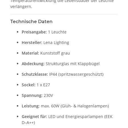
Temperaturentwicklung die Lebensdauer der Leuchte
verlängern.
Technische Daten
Preisangabe:
1 Leuchte
Hersteller:
Lena Lighting
Material:
Kunststoff grau
Abdeckung:
Strukturglas mit Klappbügel
Schutzklasse:
IP44 (spritzwassergeschützt)
Sockel:
1 x E27
Spannung:
230V
Leistung:
max. 60W (Glüh- & Halogenlampen)
Geeignet für:
LED und Energiesparlampen (EEK
D–A++)