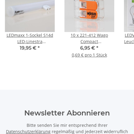
LEDmaxx 1-Sockel S14d
10 x 221-412 Wago
LEDV
LED-Linestra
Compact
Leuc
Linienlampe 50cm opal
Verbindungsklemme 2-
240V
19,95 €
*
6,95 €
*
240V/8W 800 Lumen
polig für alle
E27
0,69 € pro 1 Stück
2700K
Leitungsarten
Newsletter Abonnieren
Bitte senden Sie mir entsprechend Ihrer
Datenschutzerklärung
regelmäßig und jederzeit widerruflich