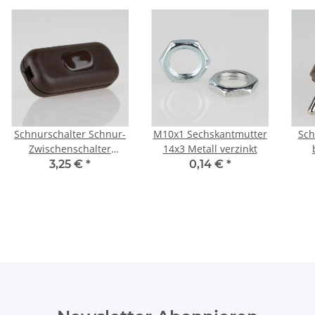
Schnurschalter Schnur-
M10x1 Sechskantmutter
Sch
Zwischenschalter
14x3 Metall verzinkt
Handschalter braun
3,25 €
*
0,14 €
*
60x26mm 250V/2A für
Rund und Flachkabel