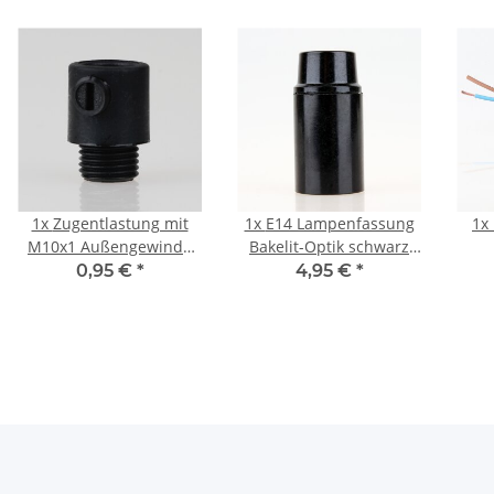
1x
Zugentlastung mit
1x
E14 Lampenfassung
1x
M10x1 Außengewinde
Bakelit-Optik schwarz
für Kabel 13x19mm
mit Glattmantel M10x1
Str
0,95 €
*
4,95 €
*
Kunststoff schwarz
IG
2x