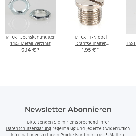
M10x1 Sechskantmutter
M10x1 T-Nippel
14x3 Metall verzinkt
Drahtseilhalter
15x1
12x10mm für
(fü
0,14 €
*
1,95 €
*
Deckenhalter
Befestigungsschlitz
1,5x1,6mm Messing
vernickelt
Newsletter Abonnieren
Bitte senden Sie mir entsprechend Ihrer
Datenschutzerklärung
regelmäßig und jederzeit widerruflich
Informationen zu Ihrem Produktsortiment per E-Mail zu.