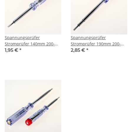
Spannungsprüfer
Spannungsprüfer
Stromprüfer 140mm 200-
Stromprüfer 190mm 200-
250V Tüv/GS geprüft
250V Tüv/GS geprüft
1,95 €
*
2,85 €
*