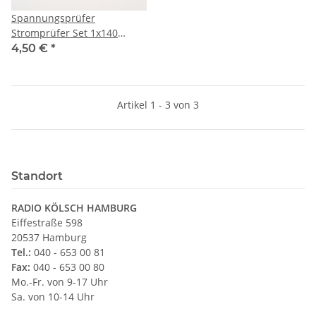
Spannungsprüfer
Stromprüfer Set 1x140
1x190mm 200-250V Tüv/GS
4,50 €
*
geprüft
Artikel 1 - 3 von 3
Standort
RADIO KÖLSCH HAMBURG
Eiffestraße 598
20537 Hamburg
Tel.:
040 - 653 00 81
Fax:
040 - 653 00 80
Mo.-Fr. von 9-17 Uhr
Sa. von 10-14 Uhr