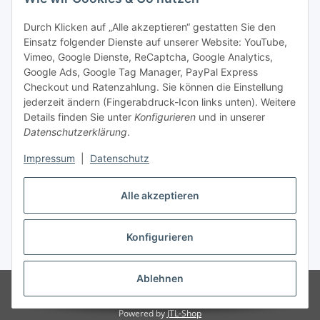
Social Media
Durch Klicken auf „Alle akzeptieren“ gestatten Sie den
Einsatz folgender Dienste auf unserer Website: YouTube,
Unsere Dienstleistungen
Vimeo, Google Dienste, ReCaptcha, Google Analytics,
Google Ads, Google Tag Manager, PayPal Express
Lampenreparatur
Checkout und Ratenzahlung. Sie können die Einstellung
jederzeit ändern (Fingerabdruck-Icon links unten). Weitere
Lichtservice für Senioren
Details finden Sie unter
Konfigurieren
und in unserer
Datenschutzerklärung
.
Vertrag widerrufen
Impressum
|
Datenschutz
Alle akzeptieren
* Alle Preise inkl. gesetzlicher USt., ** siehe Lieferbedingungen, zzgl.
Konfigurieren
Versand
Ablehnen
© 2021 www.radiokoelsch.de
Besucherzähler: 6432409
Onlineshop für
Endkunden und Wiederverkäufer
Powered by
JTL-Shop