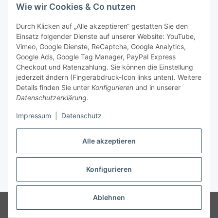
Wie wir Cookies & Co nutzen
Social Media
Durch Klicken auf „Alle akzeptieren“ gestatten Sie den
Einsatz folgender Dienste auf unserer Website: YouTube,
Unsere Dienstleistungen
Vimeo, Google Dienste, ReCaptcha, Google Analytics,
Google Ads, Google Tag Manager, PayPal Express
Lampenreparatur
Checkout und Ratenzahlung. Sie können die Einstellung
jederzeit ändern (Fingerabdruck-Icon links unten). Weitere
Lichtservice für Senioren
Details finden Sie unter
Konfigurieren
und in unserer
Datenschutzerklärung
.
Vertrag widerrufen
Impressum
|
Datenschutz
Alle akzeptieren
* Alle Preise inkl. gesetzlicher USt., ** siehe Lieferbedingungen, zzgl.
Konfigurieren
Versand
Ablehnen
© 2021 www.radiokoelsch.de
Besucherzähler: 6453335
Onlineshop für
Endkunden und Wiederverkäufer