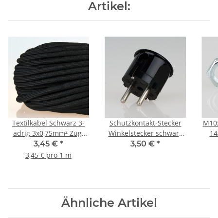
Artikel:
Textilkabel Schwarz 3-
Schutzkontakt-Stecker
M10x
adrig 3x0,75mm² Zug-
Winkelstecker schwarz
14
Pendelleitung S03RT-F
Bakelit Optik 250V/16A
3,45 €
*
3,50 €
*
3G0,75
3,45 € pro 1 m
Ähnliche Artikel