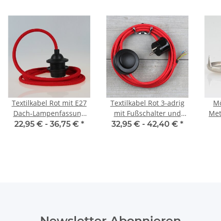
Textilkabel Rot mit E27
Textilkabel Rot 3-adrig
Mö
Dach-Lampenfassung
mit Fußschalter und
Met
schwarz 1-5m
Schutzkontakt-Stecker
22,95 € -
36,75 €
*
32,95 € -
42,40 €
*
Anschlussleitung 2-5m
Newsletter Abonnieren