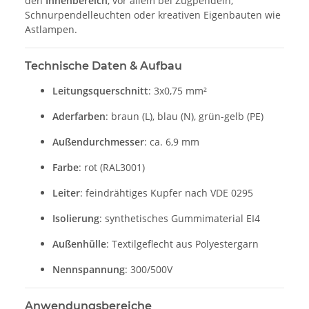
den
Innenbereich
, vor allem bei Zugpendeln,
Schnurpendelleuchten oder kreativen Eigenbauten wie
Astlampen.
Technische Daten & Aufbau
Leitungsquerschnitt
: 3x0,75 mm²
Aderfarben
: braun (L), blau (N), grün-gelb (PE)
Außendurchmesser
: ca. 6,9 mm
Farbe
: rot (RAL3001)
Leiter
: feindrähtiges Kupfer nach VDE 0295
Isolierung
: synthetisches Gummimaterial EI4
Außenhülle
: Textilgeflecht aus Polyestergarn
Nennspannung
: 300/500V
Anwendungsbereiche