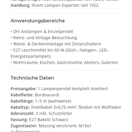
Hamburg
, Ihrem Lampen-Experten seit 1922.
Anwendungsbereiche
• DIY-Astlampen & Einzelpendel
• Retro- und Vintage-Beleuchtung
• Wand- & Deckenmontage mit Distanzhaltern
• E27 Leuchtmittel bis 60 W (Glüh-, Halogen-, LED-,
Energiesparlampen)
• Wohnräume, Küchen, Gastronomie, Ateliers, Galerien
Technische Daten
Preisangabe:
1 Lampenpendel komplett montiert
Kabelfarbe:
Bordeauxrot
Kabellänge:
1–5 m (wahlweise)
Kabeltyp:
Textilkabel 3×0,75 mm², flexibel mit Wollfäden
Aderanzahl:
3 inkl. Schutzleiter
Fassung:
E27 Bakelit Schwarz
Zugentlaster:
Messing verchromt, M10x1
Außengewinde