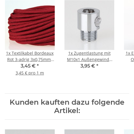
1x
Textilkabel Bordeaux
1x
Zugentlastung mit
1x
E
Rot 3-adrig 3x0,75mm²
M10x1 Außengewinde
O
Zug-Pendelleitung
für Kabel 13x17mm
Gla
3,45 €
*
3,95 €
*
S03RT-F 3G0,75
Metall Messing
3,45 € pro 1 m
verchromt
Kunden kauften dazu folgende
Artikel: