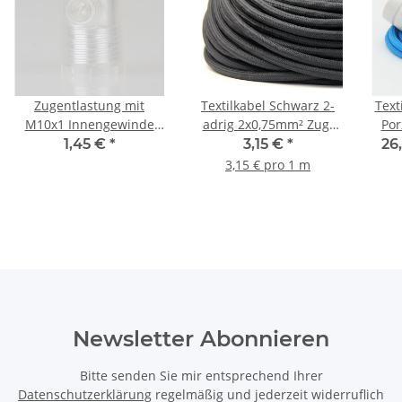
Zugentlastung mit
Textilkabel Schwarz 2-
Text
M10x1 Innengewinde
adrig 2x0,75mm² Zug-
Por
für Kabel 13x19mm
Pendelleitung S03RT-F
Zug
1,45 €
*
3,15 €
*
26
Kunststoff transparent
3,15 € pro 1 m
Newsletter Abonnieren
Bitte senden Sie mir entsprechend Ihrer
Datenschutzerklärung
regelmäßig und jederzeit widerruflich