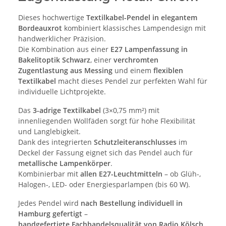
Dieses hochwertige
Textilkabel-Pendel in elegantem
Bordeauxrot
kombiniert klassisches Lampendesign mit
handwerklicher Präzision.
Die Kombination aus einer
E27 Lampenfassung in
Bakelitoptik Schwarz
, einer
verchromten
Zugentlastung aus Messing
und einem
flexiblen
Textilkabel
macht dieses Pendel zur perfekten Wahl für
individuelle Lichtprojekte.
Das
3-adrige Textilkabel
(3×0,75 mm²) mit
innenliegenden Wollfäden sorgt für hohe Flexibilität
und Langlebigkeit.
Dank des integrierten
Schutzleiteranschlusses
im
Deckel der Fassung eignet sich das Pendel auch für
metallische Lampenkörper
.
Kombinierbar mit
allen E27-Leuchtmitteln
– ob Glüh-,
Halogen-, LED- oder Energiesparlampen (bis 60 W).
Jedes Pendel wird
nach Bestellung individuell in
Hamburg gefertigt
–
handgefertigte Fachhandelsqualität von Radio Kölsch