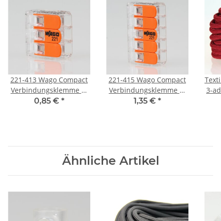
221-413 Wago Compact
221-415 Wago Compact
Text
Verbindungsklemme 3-
Verbindungsklemme 5-
3-ad
polig für alle
polig für alle
Pen
0,85 €
*
1,35 €
*
Leitungsarten
Leitungsarten
Ähnliche Artikel