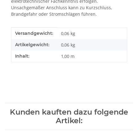
elektrotechnischer Fachkenntnis erfolgen.
Unsachgemäßer Anschluss kann zu Kurzschluss,
Brandgefahr oder Stromschlägen führen.
Produkteigenschaft
Wert
Versandgewicht:
0,06 kg
Artikelgewicht:
0,06
kg
Inhalt:
1,00 m
Kunden kauften dazu folgende
Artikel: