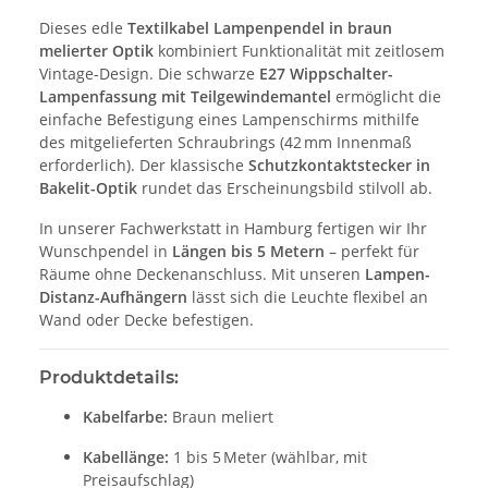
Dieses edle
Textilkabel Lampenpendel in braun
melierter Optik
kombiniert Funktionalität mit zeitlosem
Vintage-Design. Die schwarze
E27 Wippschalter-
Lampenfassung mit Teilgewindemantel
ermöglicht die
einfache Befestigung eines Lampenschirms mithilfe
des mitgelieferten Schraubrings (42 mm Innenmaß
erforderlich). Der klassische
Schutzkontaktstecker in
Bakelit-Optik
rundet das Erscheinungsbild stilvoll ab.
In unserer Fachwerkstatt in Hamburg fertigen wir Ihr
Wunschpendel in
Längen bis 5 Metern
– perfekt für
Räume ohne Deckenanschluss. Mit unseren
Lampen-
Distanz-Aufhängern
lässt sich die Leuchte flexibel an
Wand oder Decke befestigen.
Produktdetails:
Kabelfarbe:
Braun meliert
Kabellänge:
1 bis 5 Meter (wählbar, mit
Preisaufschlag)