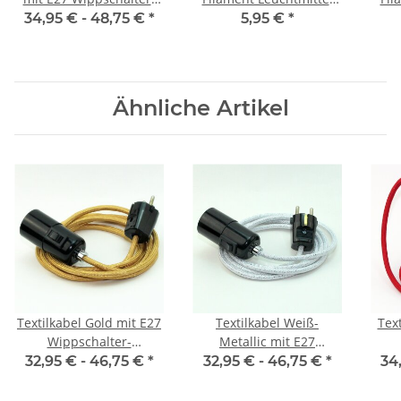
Lampenfassung
klar 4W=(40W) 240V 470
kla
34,95 € -
48,75 €
*
5,95 €
*
Gewindemantel
lm 2700K warmweiß
806 
Kunststoff schwarz mit
Stecker
Ähnliche Artikel
Textilkabel Gold mit E27
Textilkabel Weiß-
Text
Wippschalter-
Metallic mit E27
Lampenfassung
Wippschalter-
32,95 € -
46,75 €
*
32,95 € -
46,75 €
*
34
Glattmantel Kunststoff
Lampenfassung
schwarz mit Stecker
Glattmantel Kunststoff
Kun