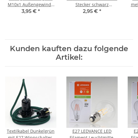
M10x1 Außengewinde
Stecker schwarz
mel
für Kabel 13x17mm
250V/16A Bakelit Optik
Schl
3,95 €
*
2,95 €
*
Metall Messing
H03V
verchromt
Kunden kauften dazu folgende
Artikel:
Textilkabel Dunkelgrün
E27 LEDVANCE LED
E
mit E27 Wippschalter-
Filament Leuchtmittel
Fil