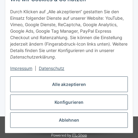
Social Media
Durch Klicken auf „Alle akzeptieren“ gestatten Sie den
Einsatz folgender Dienste auf unserer Website: YouTube,
Unsere Dienstleistungen
Vimeo, Google Dienste, ReCaptcha, Google Analytics,
Google Ads, Google Tag Manager, PayPal Express
Lampenreparatur
Checkout und Ratenzahlung. Sie können die Einstellung
jederzeit ändern (Fingerabdruck-Icon links unten). Weitere
Lichtservice für Senioren
Details finden Sie unter
Konfigurieren
und in unserer
Datenschutzerklärung
.
Vertrag widerrufen
Impressum
|
Datenschutz
Alle akzeptieren
* Alle Preise inkl. gesetzlicher USt., ** siehe Lieferbedingungen, zzgl.
Konfigurieren
Versand
Ablehnen
© 2021 www.radiokoelsch.de
Besucherzähler: 6429776
Onlineshop für
Endkunden und Wiederverkäufer
Powered by
JTL-Shop