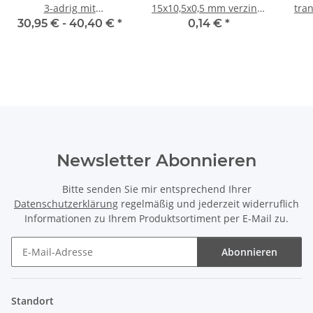
3-adrig mit
15x10,5x0,5 mm verzinkt
tra
Schnurschalter und
(für M10 Gewinderohr)
D
30,95 € -
40,40 €
*
0,14 €
*
Schutzkontakt-Stecker
Anschlussleitung 2-5m
Newsletter Abonnieren
Bitte senden Sie mir entsprechend Ihrer
Datenschutzerklärung
regelmäßig und jederzeit widerruflich
Informationen zu Ihrem Produktsortiment per E-Mail zu.
Abonnieren
Newsletter Abonnieren
Standort