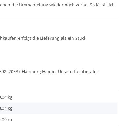
iehen die Ummantelung wieder nach vorne. So lässt sich
käufen erfolgt die Lieferung als ein Stück.
ße 598, 20537 Hamburg Hamm. Unsere Fachberater
0,04 kg
0,04
kg
1,00 m