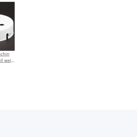
chin
l weiß
r für 5
*
del