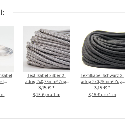
l:
nkabel
Textilkabel Silber 2-
Textilkabel Schwarz 2-
el
adrig 2x0,75mm² Zug-
adrig 2x0,75mm² Zug-
chkabel
Pendelleitung S03RT-F
Pendelleitung S03RT-F
3,15 €
*
3,15 €
*
adrig,
1 m
3,15 € pro 1 m
3,15 € pro 1 m
z6YYw
n