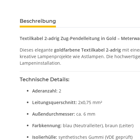
Beschreibung
Textilkabel 2-adrig Zug-Pendelleitung in Gold – Meterw
Dieses elegante
goldfarbene Textilkabel 2-adrig
mit eine
kreative Lampenprojekte wie Astlampen. Die hochwertig
Lampeninstallation.
Technische Details:
Aderanzahl:
2
Leitungsquerschnitt:
2x0,75 mm²
Außendurchmesser:
ca. 6 mm
Farbkennung:
blau (Neutralleiter), braun (Leiter)
Isolierhülle:
synthetisches Gummi (VDE geprüft)