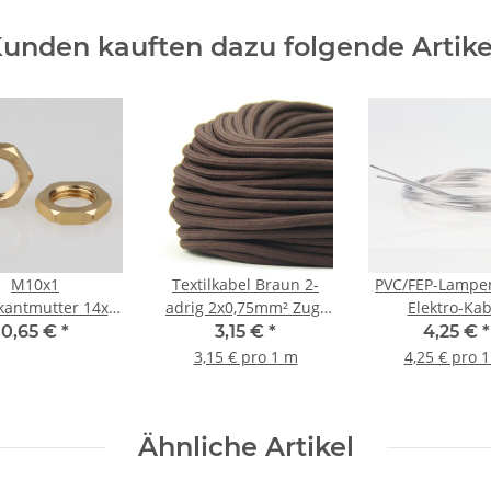
unden kauften dazu folgende Artike
M10x1
Textilkabel Braun 2-
PVC/FEP-Lampe
kantmutter 14x3
adrig 2x0,75mm² Zug-
Elektro-Kab
ll Messing roh
Pendelleitung S03RT-F
Stromkabel Fla
0,65 €
*
3,15 €
*
4,25 €
*
transparent 2-
3,15 € pro 1 m
4,25 € pro 
2x0,75mm² LiV
superdün
Ähnliche Artikel