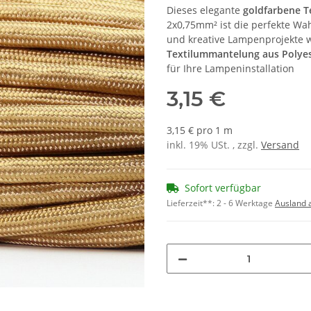
Dieses elegante
goldfarbene Te
2x0,75mm² ist die perfekte Wa
und kreative Lampenprojekte 
Textilummantelung aus Polye
für Ihre Lampeninstallation
3,15 €
3,15 € pro 1 m
inkl. 19% USt. , zzgl.
Versand
Sofort verfügbar
Lieferzeit**:
2 - 6 Werktage
Ausland 