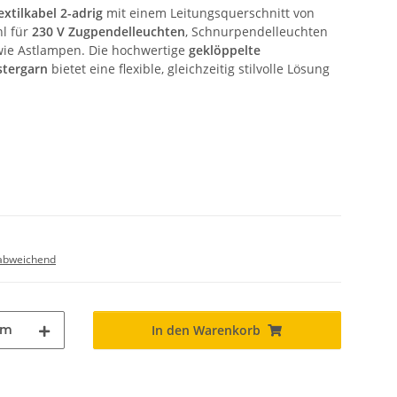
xtilkabel 2-adrig
mit einem Leitungsquerschnitt von
hl für
230 V Zugpendelleuchten
, Schnurpendelleuchten
wie Astlampen. Die hochwertige
geklöppelte
stergarn
bietet eine flexible, gleichzeitig stilvolle Lösung
abweichend
m
In den Warenkorb