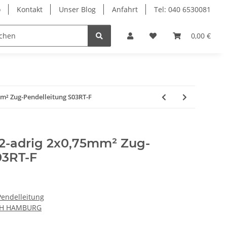
o
Kontakt
Unser Blog
Anfahrt
Tel: 040 6530081
Ersatzteile
0,00 €
mm² Zug-Pendelleitung S03RT-F
 2-adrig 2x0,75mm² Zug-
03RT-F
Pendelleitung
CH HAMBURG