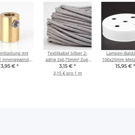
ntlastung mit
Textilkabel Silber 2-
Lampen-Balda
 Innengewinde
adrig 2x0,75mm² Zug-
100x25mm Metal
Kabel 13x17mm
Pendelleitung S03RT-F
ohne Zugentlaste
3,95 €
*
3,15 €
*
15,95 €
 Messing poliert
Lampenpen
3,15 € pro 1 m