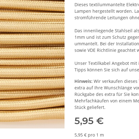
Dieses textilummantelte Elektro
Lampen hergestellt worden. La
stromführende Leitungen ohn
Das innenliegende Stahlseil a
1mm und ist zum Schutz gegen
ummantelt. Bei der Installati
sowie VDE Richtlinie geachtet 
Unser Textilkabel Angebot mit 
Tipps können Sie sich auf unse
Hinweis:
Wir verkaufen dieses 
extra auf Ihre Wunschlänge von
Rückgabe des extra für Sie kon
Mehrfachkäufen von einem Mete
Stück geliefert.
5,95 €
5,95 € pro 1 m