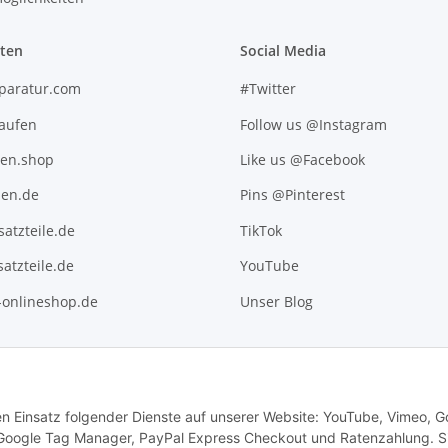
iten
Social Media
paratur.com
#Twitter
kaufen
Follow us @Instagram
ten.shop
Like us @Facebook
en.de
Pins @Pinterest
atzteile.de
TikTok
atzteile.de
YouTube
l-onlineshop.de
Unser Blog
den Einsatz folgender Dienste auf unserer Website: YouTube, Vimeo, G
 Google Tag Manager, PayPal Express Checkout und Ratenzahlung. S