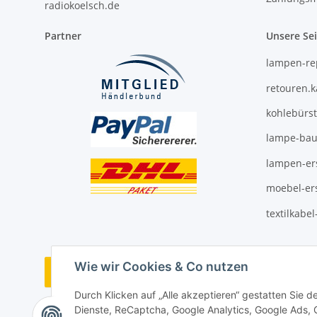
radiokoelsch.de
Partner
Unsere Se
lampen-re
retouren.
kohlebürs
lampe-bau
lampen-ers
moebel-ers
textilkabe
Wie wir Cookies & Co nutzen
Vertrag widerrufen
Durch Klicken auf „Alle akzeptieren“ gestatten Sie 
Dienste, ReCaptcha, Google Analytics, Google Ads,