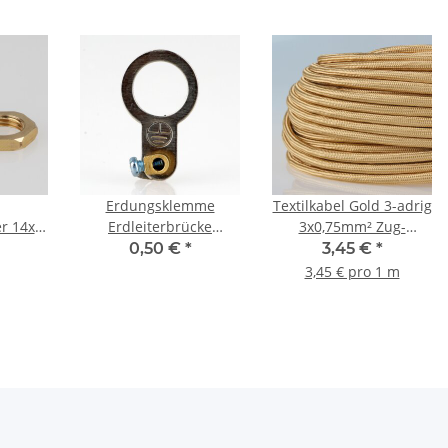
Erdungsklemme
Textilkabel Gold 3-adrig
r 14x3
Erdleiterbrücke
3x0,75mm² Zug-
g roh
Ringöse mit Erdklemme
Pendelleitung S03RT-F
0,50 €
*
3,45 €
*
M3 Metall 10,2 mm
3G0,75
3,45 € pro 1 m
Durchgang verzinkt
15x25x7mm