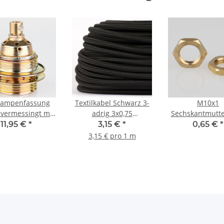
Lampenfassung
Textilkabel Schwarz 3-
M10x1
 vermessingt mit
adrig 3x0,75
Sechskantmutte
entlastung 2
Schlauchleitung 3G
Metall Messin
11,95 €
*
3,15 €
*
0,65 €
*
bringe Stahlseil
0,75 H03VV-F
3,15 € pro 1 m
stigung innen
textilummantelt