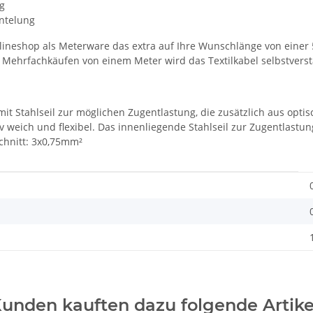
kg
ntelung
lineshop als Meterware das extra auf Ihre Wunschlänge von einer 5
i Mehrfachkäufen von einem Meter wird das Textilkabel selbstverstä
it Stahlseil zur möglichen Zugentlastung, die zusätzlich aus opti
tiv weich und flexibel. Das innenliegende Stahlseil zur Zugentlast
chnitt: 3x0,75mm²
unden kauften dazu folgende Artike