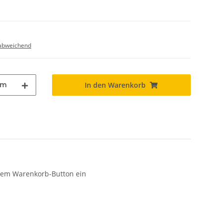
abweichend
m
In den Warenkorb
n dem Warenkorb-Button ein