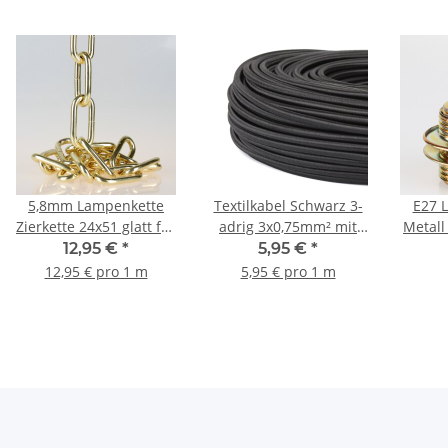
5,8mm Lampenkette
Textilkabel Schwarz 3-
E27 
Zierkette 24x51 glatt für
adrig 3x0,75mm² mit
Metall
schwere Leuchten
integriertem Stahlseil
Zug
12,95 €
*
5,95 €
*
glanz vermessingt
zur Zugentlastung
Schrau
12,95 € pro 1 m
5,95 € pro 1 m
Befe