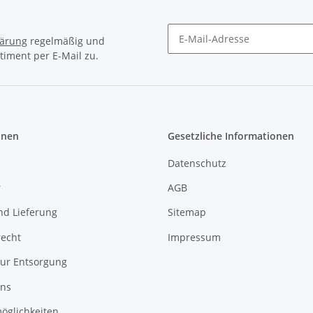
lärung
regelmäßig und
timent per E-Mail zu.
Newsletter Abonnieren
onen
Gesetzliche Informationen
Datenschutz
r
AGB
nd Lieferung
Sitemap
recht
Impressum
zur Entsorgung
uns
öglichkeiten