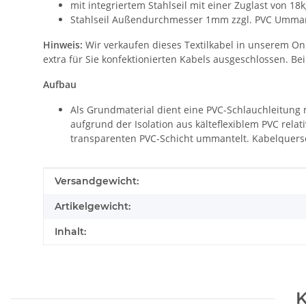
mit integriertem Stahlseil mit einer Zuglast von 18
Stahlseil Außendurchmesser 1mm zzgl. PVC Umma
Hinweis:
Wir verkaufen dieses Textilkabel in unserem On
extra für Sie konfektionierten Kabels ausgeschlossen. Be
Aufbau
Als Grundmaterial dient eine PVC-Schlauchleitung m
aufgrund der Isolation aus kälteflexiblem PVC rela
transparenten PVC-Schicht ummantelt. Kabelquers
Produkteigenschaft
Wert
Versandgewicht:
Artikelgewicht:
Inhalt:
K