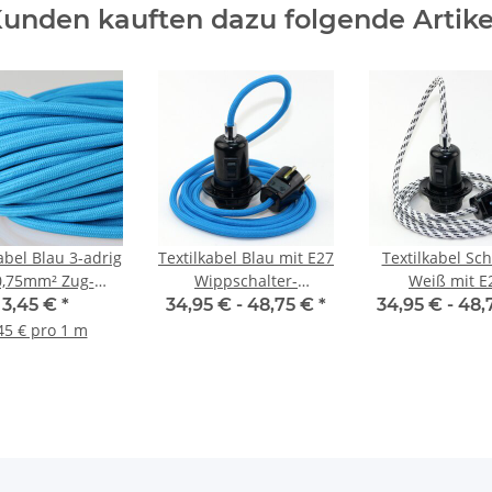
unden kauften dazu folgende Artike
abel Blau 3-adrig
Textilkabel Blau mit E27
Textilkabel Sc
0,75mm² Zug-
Wippschalter-
Weiß mit E
leitung S03RT-F
Lampenfassung
Wippschalt
3,45 €
*
34,95 € -
48,75 €
*
34,95 € -
48,
3G0,75
Gewindemantel
Lampenfass
45 € pro 1 m
Kunststoff schwarz mit
Gewindeman
Stecker
Kunststoff schw
Stecker