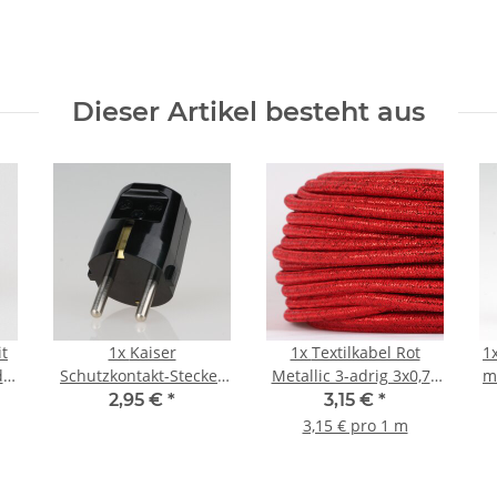
Dieser Artikel besteht aus
t
1x
Kaiser
1x
Textilkabel Rot
1
de
Schutzkontakt-Stecker
Metallic 3-adrig 3x0,75
m
m
schwarz 250V/16A
Schlauchleitung 3G
2,95 €
*
3,15 €
*
Bakelit Optik
0,75 H03VV-F
3,15 € pro 1 m
textilummantelt
Ku