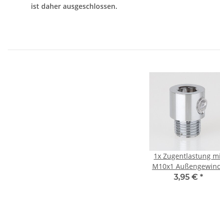
ist daher ausgeschlossen.
1x
Zugentlastung mi
M10x1 Außengewin
für Kabel 13x17m
3,95 €
*
Metall Messing
verchromt