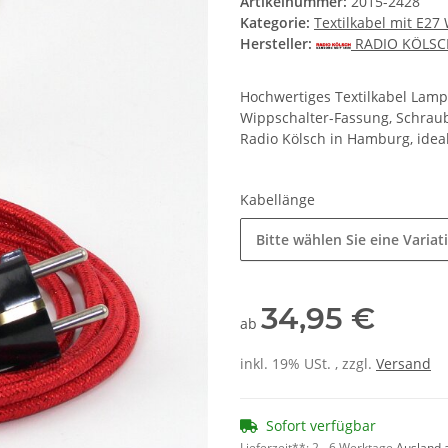
Artikelnummer:
2015-2428
Kategorie:
Textilkabel mit E27
Hersteller:
RADIO KÖLS
Hochwertiges Textilkabel Lam
Wippschalter-Fassung, Schraub
Radio Kölsch in Hamburg, idea
Kabellänge
Bitte wählen Sie eine Variat
34,95 €
ab
inkl. 19% USt. , zzgl.
Versand
Sofort verfügbar
Lieferzeit**:
2 - 6 Werktage
Ausland 