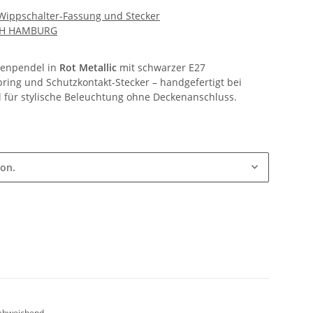
 Wippschalter-Fassung und Stecker
CH HAMBURG
penpendel in
Rot Metallic
mit schwarzer E27
ring und Schutzkontakt-Stecker – handgefertigt bei
l für stylische Beleuchtung ohne Deckenanschluss.
ion.
abweichend