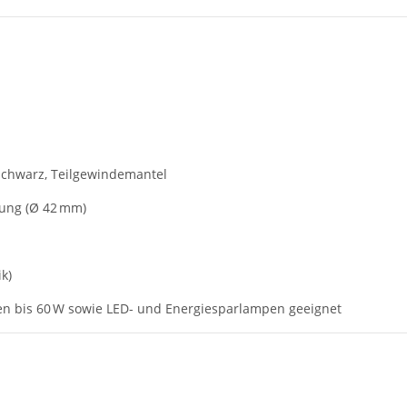
schwarz, Teilgewindemantel
ung (Ø 42 mm)
k)
 bis 60 W sowie LED- und Energiesparlampen geeignet