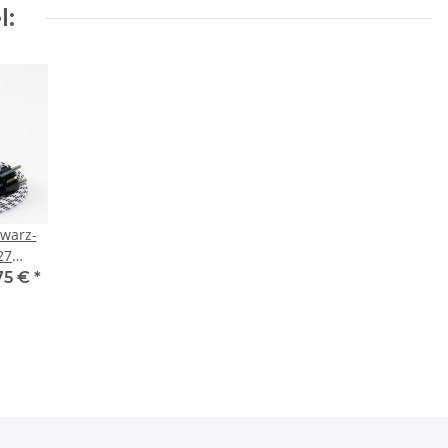
l:
hwarz-
27
er-
75 €
*
ung
tel
arz mit