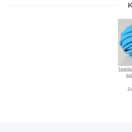
K
Textilk
3x
Pendel
3,