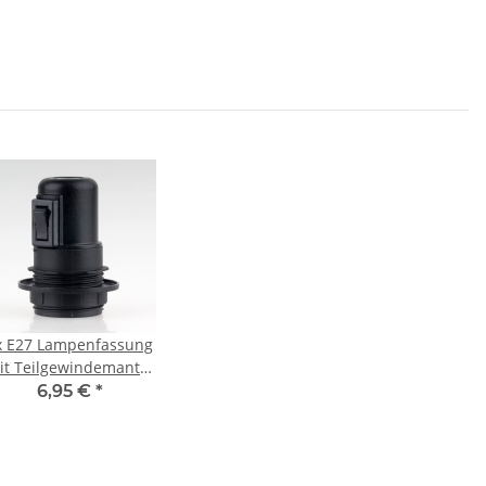
x
E27 Lampenfassung
it Teilgewindemantel
Schraubring und
6,95 €
*
Wippschalter
nststoff/Thermoplast
schwarz