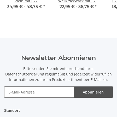
Weiß mit E27
Weiß zick-zack mit E27
E2
Wippschalter-
Dach-Lampenfassung
Gla
34,95 € -
48,75 €
*
22,95 € -
36,75 €
*
18
Lampenfassung
weiß 1-5m
Gewindemantel
Kunststoff schwarz mit
Stecker
Newsletter Abonnieren
Bitte senden Sie mir entsprechend Ihrer
Datenschutzerklärung
regelmäßig und jederzeit widerruflich
Informationen zu Ihrem Produktsortiment per E-Mail zu.
Abonnieren
Newsletter Abonnieren
Standort