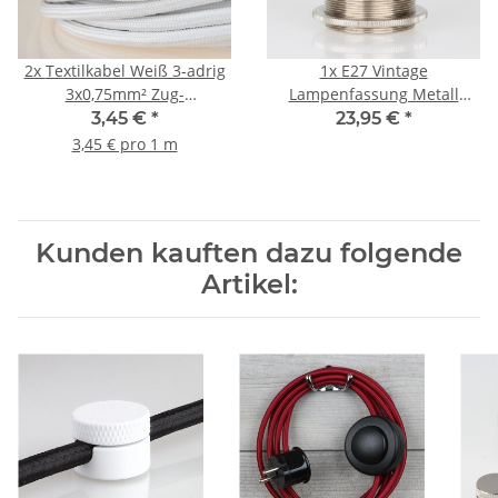
2x
Textilkabel Weiß 3-adrig
1x
E27 Vintage
3x0,75mm² Zug-
Lampenfassung Metall
Pendelleitung S03RT-F
Messing vernickelt mit
3,45 €
*
23,95 €
*
3G0,75
Zugentlastung und 2
3,45 € pro 1 m
Schraubringe
Kunden kauften dazu folgende
Artikel: