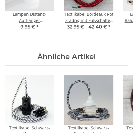
Lampen Distanz-
Textilkabel Bordeaux Rot
La
Aufhänger
3-adrig mit Fußschalter
Bald
Affenschaukel
und Schutzkontakt-
e
9,95 €
*
32,95 € -
42,40 €
*
Kabelhalter Metall weiß
Stecker
Zier
Anschlussleitung 2-5m
Ähnliche Artikel
Textilkabel Schwarz-
Textilkabel Schwarz-
Tex