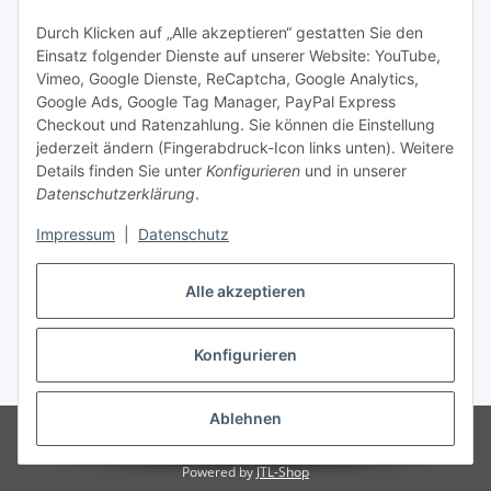
Social Media
Durch Klicken auf „Alle akzeptieren“ gestatten Sie den
Einsatz folgender Dienste auf unserer Website: YouTube,
Unsere Dienstleistungen
Vimeo, Google Dienste, ReCaptcha, Google Analytics,
Google Ads, Google Tag Manager, PayPal Express
Lampenreparatur
Checkout und Ratenzahlung. Sie können die Einstellung
jederzeit ändern (Fingerabdruck-Icon links unten). Weitere
Lichtservice für Senioren
Details finden Sie unter
Konfigurieren
und in unserer
Datenschutzerklärung
.
Vertrag widerrufen
Impressum
|
Datenschutz
Alle akzeptieren
* Alle Preise inkl. gesetzlicher USt., ** siehe Lieferbedingungen, zzgl.
Konfigurieren
Versand
Ablehnen
© 2021 www.radiokoelsch.de
Besucherzähler: 6435720
Onlineshop für
Endkunden und Wiederverkäufer
Powered by
JTL-Shop