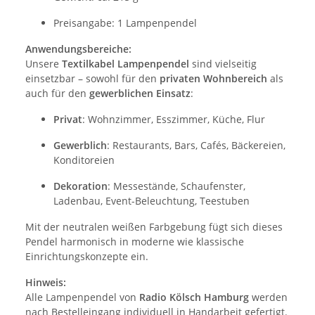
Preisangabe: 1 Lampenpendel
Anwendungsbereiche:
Unsere
Textilkabel Lampenpendel
sind vielseitig
einsetzbar – sowohl für den
privaten Wohnbereich
als
auch für den
gewerblichen Einsatz
:
Privat
: Wohnzimmer, Esszimmer, Küche, Flur
Gewerblich
: Restaurants, Bars, Cafés, Bäckereien,
Konditoreien
Dekoration
: Messestände, Schaufenster,
Ladenbau, Event-Beleuchtung, Teestuben
Mit der neutralen weißen Farbgebung fügt sich dieses
Pendel harmonisch in moderne wie klassische
Einrichtungskonzepte ein.
Hinweis:
Alle Lampenpendel von
Radio Kölsch Hamburg
werden
nach Bestelleingang individuell in Handarbeit gefertigt.