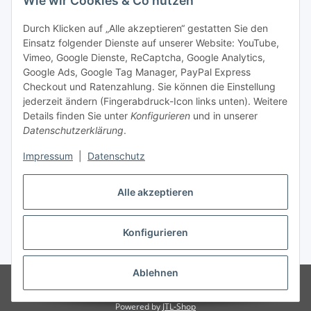
Wie wir Cookies & Co nutzen
Social Media
Durch Klicken auf „Alle akzeptieren“ gestatten Sie den
Einsatz folgender Dienste auf unserer Website: YouTube,
Unsere Dienstleistungen
Vimeo, Google Dienste, ReCaptcha, Google Analytics,
Google Ads, Google Tag Manager, PayPal Express
Lampenreparatur
Checkout und Ratenzahlung. Sie können die Einstellung
jederzeit ändern (Fingerabdruck-Icon links unten). Weitere
Lichtservice für Senioren
Details finden Sie unter
Konfigurieren
und in unserer
Datenschutzerklärung
.
Vertrag widerrufen
Impressum
|
Datenschutz
Alle akzeptieren
* Alle Preise inkl. gesetzlicher USt., ** siehe Lieferbedingungen, zzgl.
Konfigurieren
Versand
Ablehnen
© 2021 www.radiokoelsch.de
Besucherzähler: 6429544
Onlineshop für
Endkunden und Wiederverkäufer
Powered by
JTL-Shop