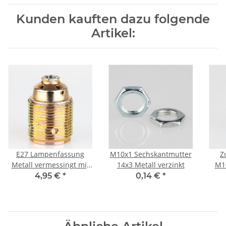
Kunden kauften dazu folgende
Artikel:
E27 Lampenfassung
M10x1 Sechskantmutter
Z
Metall vermessingt mit
14x3 Metall verzinkt
M1
Gewindemantel und
fü
4,95 €
*
0,14 €
*
Keramik Innenkern
250V/4A