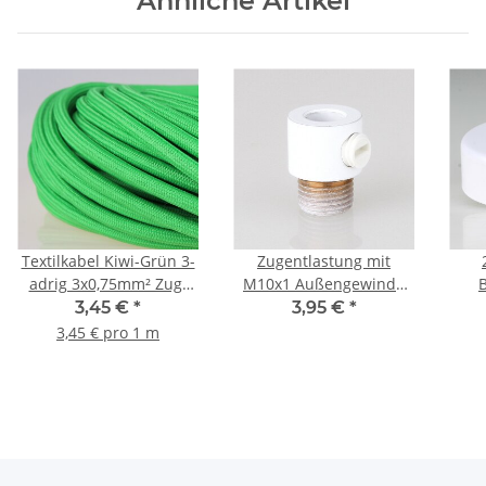
Ähnliche Artikel
Textilkabel Kiwi-Grün 3-
Zugentlastung mit
adrig 3x0,75mm² Zug-
M10x1 Außengewinde
Pendelleitung S03RT-F
für Kabel 13x17mm
80
3,45 €
*
3,95 €
*
3G0,75
Metall weiß
Z
3,45 € pro 1 m