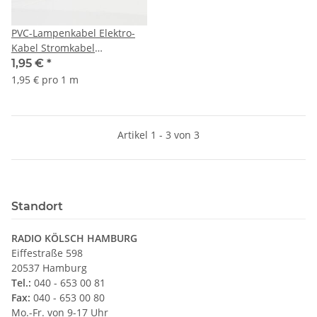
PVC-Lampenkabel Elektro-
Kabel Stromkabel
Rundkabel transparent 2-
1,95 €
*
adrig, 2x0,75mm² H03 VV-F
1,95 € pro 1 m
Durchmesser 5,5mm
Artikel 1 - 3 von 3
Standort
RADIO KÖLSCH HAMBURG
Eiffestraße 598
20537 Hamburg
Tel.:
040 - 653 00 81
Fax:
040 - 653 00 80
Mo.-Fr. von 9-17 Uhr