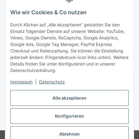
Unsere Seiten
Wie wir Cookies & Co nutzen
Social Media
Durch Klicken auf „Alle akzeptieren“ gestatten Sie den
Einsatz folgender Dienste auf unserer Website: YouTube,
Unsere Dienstleistungen
Vimeo, Google Dienste, ReCaptcha, Google Analytics,
Google Ads, Google Tag Manager, PayPal Express
Lampenreparatur
Checkout und Ratenzahlung. Sie können die Einstellung
jederzeit ändern (Fingerabdruck-Icon links unten). Weitere
Lichtservice für Senioren
Details finden Sie unter
Konfigurieren
und in unserer
Datenschutzerklärung
.
Vertrag widerrufen
Impressum
|
Datenschutz
Alle akzeptieren
* Alle Preise inkl. gesetzlicher USt., ** siehe Lieferbedingungen, zzgl.
Konfigurieren
Versand
Ablehnen
© 2021 www.radiokoelsch.de
Besucherzähler: 6454614
Onlineshop für