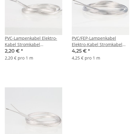
PVC-Lampenkabel Elektro-
PVC/FEP-Lampenkabel
Kabel Stromkabel
Elektro-Kabel Stromkabel
Flachkabel transparent 2-
Flachkabel transparent 2-
2,20 €
*
4,25 €
*
adrig, 2x0,75mm²
adrig, 2x0,75mm² LiVz6YYw
2,20 € pro 1 m
4,25 € pro 1 m
superdünn