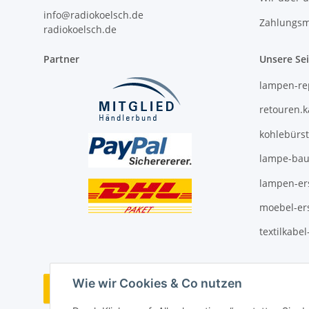
info@radiokoelsch.de
Zahlungsm
radiokoelsch.de
Partner
Unsere Se
lampen-re
retouren.
kohlebürs
lampe-bau
lampen-ers
moebel-ers
textilkabe
Wie wir Cookies & Co nutzen
Vertrag widerrufen