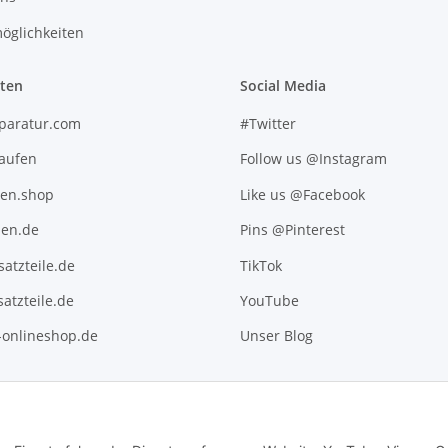
öglichkeiten
iten
Social Media
paratur.com
#Twitter
kaufen
Follow us @Instagram
ten.shop
Like us @Facebook
en.de
Pins @Pinterest
atzteile.de
TikTok
atzteile.de
YouTube
l-onlineshop.de
Unser Blog