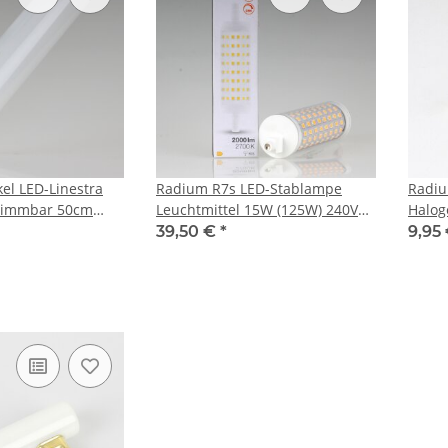
el LED-Linestra
Radium R7s LED-Stablampe
Radiu
dimmbar 50cm
Leuchtmittel 15W (125W) 240V
Halog
V 4.9W 450 Lumen
2.700K 2000 lm warmweiß
mm
39,50 €
*
9,95
118mm dimmbar