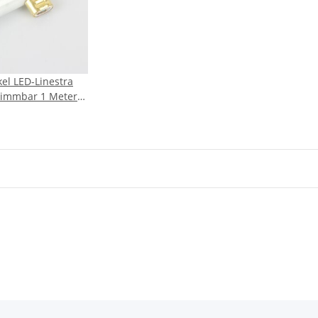
el LED-Linestra
dimmbar 1 Meter
W (=75W) 880