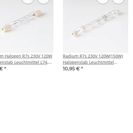
m Halogen R7s 230V 120W
Radium R7s 230V 120W(150W)
enstab Leuchtmittel L74,9
Halogenstab Leuchtmittel
L114,2mm 3000K 2245lm
 €
*
10,95 €
*
warmweiß