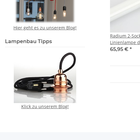
Hier geht es zu unserem Blog!
Radium 2-Sock
Lampenbau Tipps
Linienlampe 
opal 230V 9.9
65,95 €
*
Lumen 2700K
Klick zu unserem Blog!