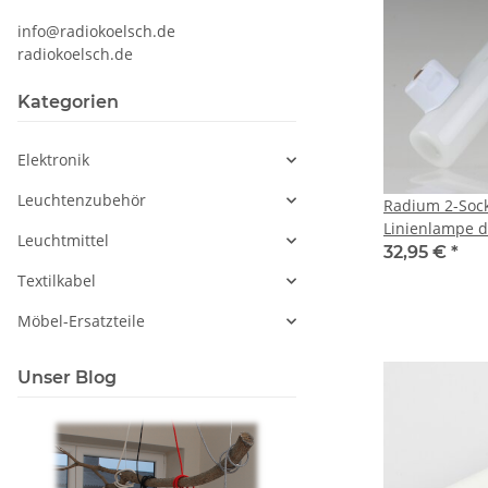
info@radiokoelsch.de
radiokoelsch.de
Kategorien
Elektronik
Leuchtenzubehör
Radium 2-Sock
Linienlampe 
Leuchtmittel
opal 220-240
32,95 €
*
2700K
Textilkabel
Möbel-Ersatzteile
Unser Blog