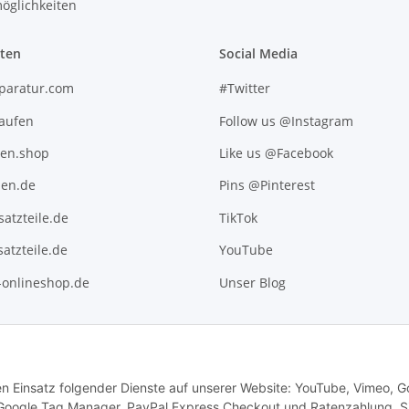
öglichkeiten
iten
Social Media
paratur.com
#Twitter
kaufen
Follow us @Instagram
ten.shop
Like us @Facebook
en.de
Pins @Pinterest
atzteile.de
TikTok
atzteile.de
YouTube
l-onlineshop.de
Unser Blog
den Einsatz folgender Dienste auf unserer Website: YouTube, Vimeo, G
 Google Tag Manager, PayPal Express Checkout und Ratenzahlung. S