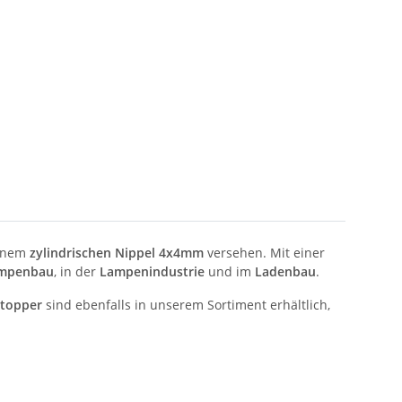
einem
zylindrischen Nippel 4x4mm
versehen. Mit einer
mpenbau
, in der
Lampenindustrie
und im
Ladenbau
.
stopper
sind ebenfalls in unserem Sortiment erhältlich,