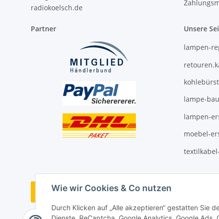
Zahlungsm
radiokoelsch.de
Partner
Unsere Se
lampen-re
retouren.
kohlebürs
lampe-bau
lampen-ers
moebel-ers
textilkabe
Wie wir Cookies & Co nutzen
Vertrag widerrufen
Durch Klicken auf „Alle akzeptieren“ gestatten Sie 
Dienste, ReCaptcha, Google Analytics, Google Ads,