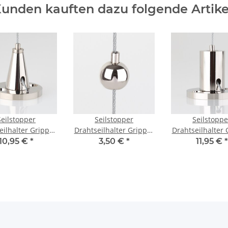
unden kauften dazu folgende Artike
Seilstopper
Seilstopper
Seilstoppe
eilhalter Gripper
Drahtseilhalter Gripper
Drahtseilhalter 
x31mm seitl.
Kugelform 14mm
20x31mm sei
10,95 €
*
3,50 €
*
11,95 €
*
ng konisch mit
Außendurchmesser
Ausgang zylind
enbefestigung
Messing vernickelt
mit Deckenbefe
ing vernickelt
Messing verni