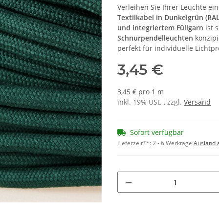
Verleihen Sie Ihrer Leuchte ei
Textilkabel in Dunkelgrün (RA
und integriertem Füllgarn
ist 
Schnurpendelleuchten
konzipie
perfekt für individuelle Licht
3,45 €
3,45 € pro 1 m
inkl. 19% USt. , zzgl.
Versand
Sofort verfügbar
Lieferzeit**:
2 - 6 Werktage
Ausland 