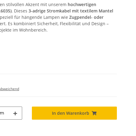
nen stilvollen Akzent mit unserem
hochwertigen
L6035)
. Dieses
3-adrige Stromkabel mit textilem Mantel
speziell für hängende Lampen wie
Zugpendel- oder
rt. Es kombiniert Sicherheit, Flexibilität und Design –
projekte im Wohnbereich.
abweichend
m
In den Warenkorb