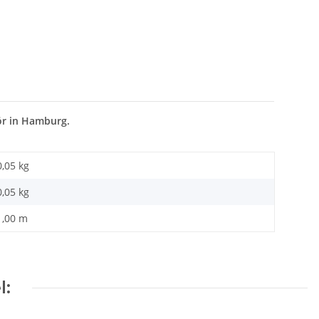
ör in Hamburg.
0,05 kg
0,05
kg
1,00 m
l: