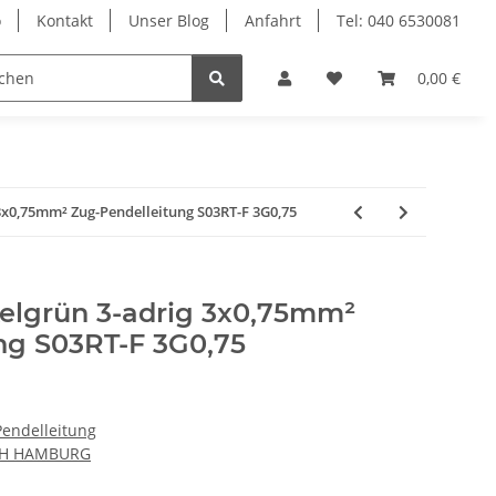
o
Kontakt
Unser Blog
Anfahrt
Tel: 040 6530081
Ersatzteile
Retouren-Shop
0,00 €
3x0,75mm² Zug-Pendelleitung S03RT-F 3G0,75
kelgrün 3-adrig 3x0,75mm²
ng S03RT-F 3G0,75
Pendelleitung
CH HAMBURG