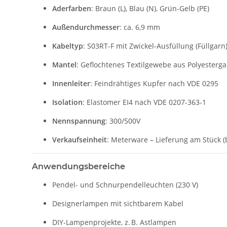
Aderfarben
: Braun (L), Blau (N), Grün-Gelb (PE)
Außendurchmesser
: ca. 6,9 mm
Kabeltyp
: S03RT-F mit Zwickel-Ausfüllung (Füllgarn
Mantel
: Geflochtenes Textilgewebe aus Polyesterg
Innenleiter
: Feindrähtiges Kupfer nach VDE 0295
Isolation
: Elastomer EI4 nach VDE 0207-363-1
Nennspannung
: 300/500V
Verkaufseinheit
: Meterware – Lieferung am Stück (
Anwendungsbereiche
Pendel- und Schnurpendelleuchten (230 V)
Designerlampen mit sichtbarem Kabel
DIY-Lampenprojekte, z. B. Astlampen