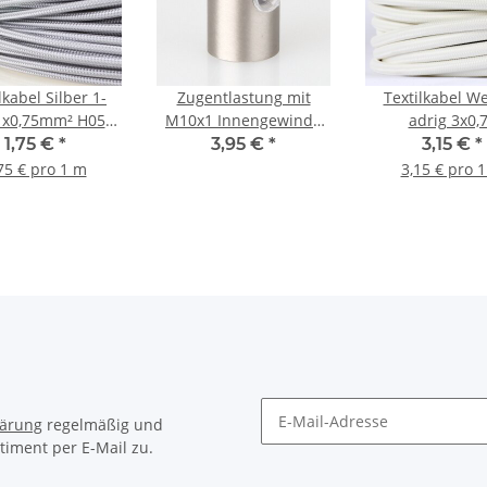
lkabel Silber 1-
Zugentlastung mit
Textilkabel We
1x0,75mm² H05V-
M10x1 Innengewinde
adrig 3x0,
nzeladerleitung
für Kabel 13x17mm
Schlauchleitu
1,75 €
*
3,95 €
*
3,15 €
*
Metall Edelstahloptik
0,75 H03VV
75 € pro 1 m
3,15 € pro 
textilumman
lärung
regelmäßig und
timent per E-Mail zu.
Newsletter Abonnieren