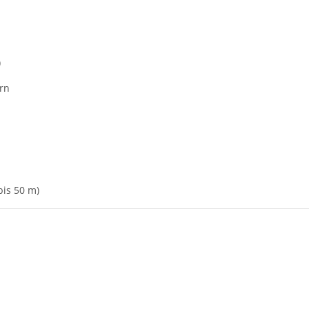
)
arn
bis 50 m)