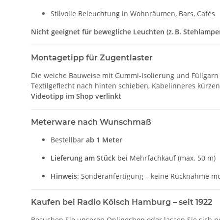
Stilvolle Beleuchtung in Wohnräumen, Bars, Cafés
Nicht geeignet für bewegliche Leuchten (z. B. Stehlampe
Montagetipp für Zugentlaster
Die weiche Bauweise mit Gummi-Isolierung und Füllgarn 
Textilgeflecht nach hinten schieben, Kabelinneres kürze
Videotipp im Shop verlinkt
Meterware nach Wunschmaß
Bestellbar
ab 1 Meter
Lieferung am Stück
bei Mehrfachkauf (max. 50 m)
Hinweis
: Sonderanfertigung – keine Rücknahme mö
Kaufen bei Radio Kölsch Hamburg – seit 1922
Besuchen Sie unseren Onlineshop oder lassen Sie sich p