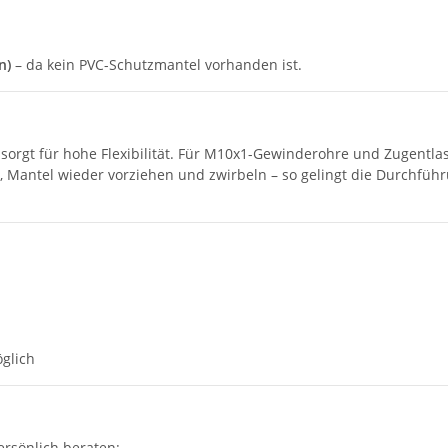
n)
– da kein PVC-Schutzmantel vorhanden ist.
sorgt für hohe Flexibilität. Für M10x1-Gewinderohre und Zugentla
n, Mantel wieder vorziehen und zwirbeln – so gelingt die Durchfüh
glich
ersönlich beraten: