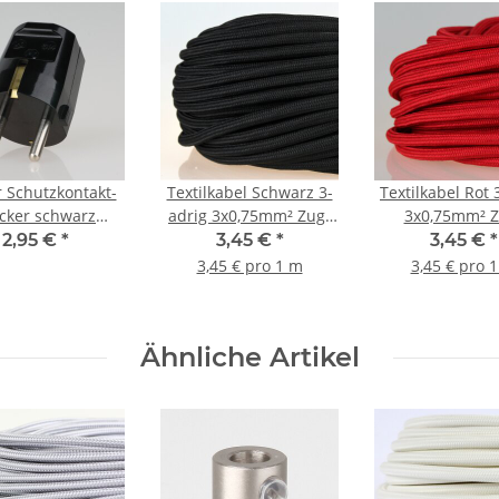
r Schutzkontakt-
Textilkabel Schwarz 3-
Textilkabel Rot 
cker schwarz
adrig 3x0,75mm² Zug-
3x0,75mm² Z
6A Bakelit Optik
Pendelleitung S03RT-F
Pendelleitung 
2,95 €
*
3,45 €
*
3,45 €
*
3G0,75
3G0,75
3,45 € pro 1 m
3,45 € pro 
Ähnliche Artikel