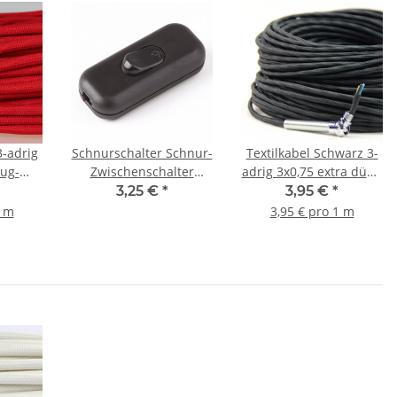
3-adrig
Schnurschalter Schnur-
Textilkabel Schwarz 3-
ug-
Zwischenschalter
adrig 3x0,75 extra dünn
S03RT-F
Handschalter schwarz
für innere Verkabelung
3,25 €
*
3,95 €
*
60x26mm 250V/2A für
von Ketten-Lampen
1 m
3,95 € pro 1 m
Rund und Flachkabel
Kronleuchter/Lüster