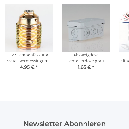
E27 Lampenfassung
Abzweigdose
Metall vermessingt mit
Verteilerdose grau
Klin
Gewindemantel und
75x37x40 mm AP/FR 8
4,95 €
*
1,65 €
*
Keramik Innenkern
Einführungen iP54
R
250V/4A
Newsletter Abonnieren