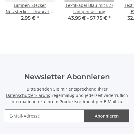
Lampen-Stecker
Textilkabel Blau mit E27
Texti
Netzstecker schwarz für
Lampenfassung
E
Großbritannien UK/GB
Schnurschalter und
2,95 €
*
43,95 € -
57,75 €
*
32
3-polig 240V/13A flache
Euro-Flachstecker
Gla
Stifte
schwarz
sc
Newsletter Abonnieren
Bitte senden Sie mir entsprechend Ihrer
Datenschutzerklärung
regelmäßig und jederzeit widerruflich
Informationen zu Ihrem Produktsortiment per E-Mail zu.
Abonnieren
Newsletter Abonnieren