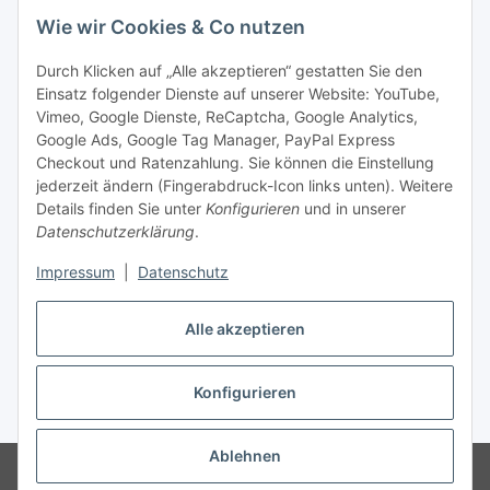
Unsere Seiten
Wie wir Cookies & Co nutzen
Social Media
Durch Klicken auf „Alle akzeptieren“ gestatten Sie den
Einsatz folgender Dienste auf unserer Website: YouTube,
Unsere Dienstleistungen
Vimeo, Google Dienste, ReCaptcha, Google Analytics,
Google Ads, Google Tag Manager, PayPal Express
Lampenreparatur
Checkout und Ratenzahlung. Sie können die Einstellung
jederzeit ändern (Fingerabdruck-Icon links unten). Weitere
Lichtservice für Senioren
Details finden Sie unter
Konfigurieren
und in unserer
Datenschutzerklärung
.
Vertrag widerrufen
Impressum
|
Datenschutz
Alle akzeptieren
* Alle Preise inkl. gesetzlicher USt., ** siehe Lieferbedingungen, zzgl.
Konfigurieren
Versand
Ablehnen
© 2021 www.radiokoelsch.de
Besucherzähler: 6451097
Onlineshop für
Endkunden und Wiederverkäufer