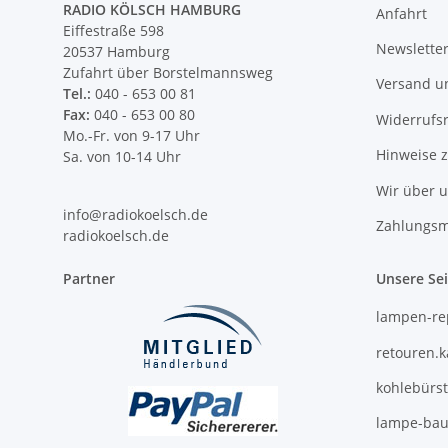
RADIO KÖLSCH HAMBURG
Anfahrt
Eiffestraße 598
Newslette
20537 Hamburg
Zufahrt über Borstelmannsweg
Versand u
Tel.:
040 - 653 00 81
Fax:
040 - 653 00 80
Widerrufs
Mo.-Fr. von 9-17 Uhr
Hinweise 
Sa. von 10-14 Uhr
Wir über 
info@radiokoelsch.de
Zahlungsm
radiokoelsch.de
Partner
Unsere Se
lampen-re
retouren.
kohlebürs
lampe-bau