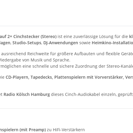
uf 2× Cinchstecker (Stereo)
ist eine zuverlässige Lösung für die
k
lagen
,
Studio-Setups
,
DJ-Anwendungen
sowie
Heimkino-Installati
 ausreichend Reichweite für größere Aufbauten und flexible Gerät
 Wiedergabe von Musik und Sprache.
möglichen eine schnelle und sichere Zuordnung der Stereo-Kanäle 
wie
CD-Playern, Tapedecks, Plattenspielern mit Vorverstärker, Ver
et
Radio Kölsch Hamburg
dieses Cinch-Audiokabel einzeln, geprüft
nspielern (mit Preamp)
zu HiFi-Verstärkern