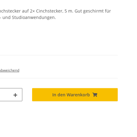
chstecker auf 2× Cinchstecker, 5 m. Gut geschirmt für
Fi- und Studioanwendungen.
abweichend
In den Warenkorb