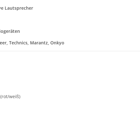
ve Lautsprecher
iogeräten
eer, Technics, Marantz, Onkyo
(rot/weiß)