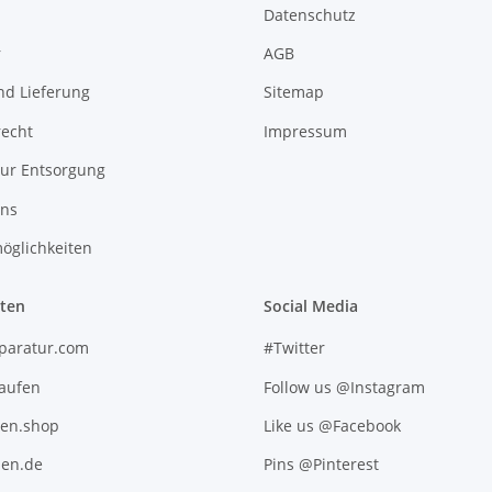
Datenschutz
r
AGB
nd Lieferung
Sitemap
recht
Impressum
zur Entsorgung
uns
öglichkeiten
iten
Social Media
paratur.com
#Twitter
kaufen
Follow us @Instagram
ten.shop
Like us @Facebook
en.de
Pins @Pinterest