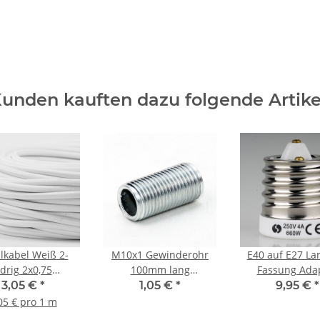
unden kauften dazu folgende Artike
ilkabel Weiß 2-
M10x1 Gewinderohr
E40 auf E27 L
drig 2x0,75
100mm lang
Fassung Ada
lauchleitung
Metall/Eisen verzinkt
Keramik für 
3,05 €
*
1,05 €
*
9,95 €
*
tilummantelt
für Lampen und
Industriela
05 € pro 1 m
Leuchtenbau