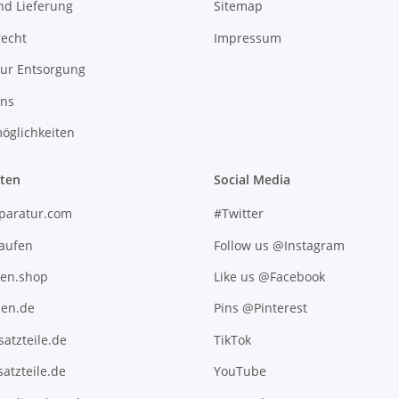
nd Lieferung
Sitemap
recht
Impressum
zur Entsorgung
uns
öglichkeiten
iten
Social Media
paratur.com
#Twitter
kaufen
Follow us @Instagram
ten.shop
Like us @Facebook
en.de
Pins @Pinterest
atzteile.de
TikTok
atzteile.de
YouTube