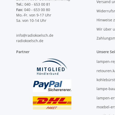
Versand u
Tel.:
040 - 653 00 81
Fax:
040 - 653 00 80
Widerrufs
Mo.-Fr. von 9-17 Uhr
Hinweise 
Sa. von 10-14 Uhr
Wir über 
info@radiokoelsch.de
Zahlungsm
radiokoelsch.de
Partner
Unsere Se
lampen-re
retouren.
kohlebürs
lampe-bau
lampen-ers
moebel-ers