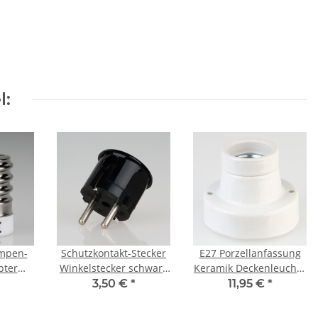
l:
ampen-
Schutzkontakt-Stecker
E27 Porzellanfassung
pter
Winkelstecker schwarz
Keramik Deckenleuchte
alte
Bakelit Optik 250V/16A
gerade 250V/4A
3,50 €
*
11,95 €
*
mpe